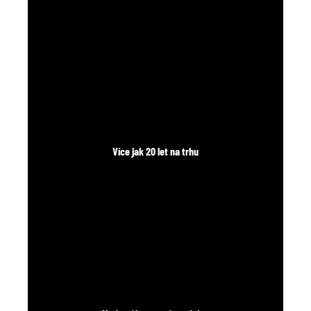
č
u
j
e
m
e
Více jak 20 let na trhu