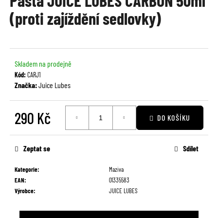
Pasta JUICE LUBES CARBON 50ml
je
a
(proti zajíždění sedlovky)
0,0
j
z
í
5
t
hvězdiček.
?
Skladem na prodejně
Kód:
CARJ1
Značka:
Juice Lubes
290 Kč
HLEDAT
DO KOŠÍKU
Měrná
cena:
Zeptat se
Sdílet
D
o
Kategorie
:
Maziva
p
EAN
:
01335583
o
Výrobce
:
JUICE LUBES
r
u