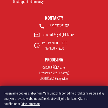
Odstoupení od smlouvy
KONTAKTY
+420 777 261 133
obchod@cyklojiricka.cz
Po - Pá 9:00 - 18:00
So 9:00 - 12:00
PRODEJNA
CYKLO JIŘIČKA s.r.o.
Litvínovice 223 (u Normy)
37001 České Budějovice
Používáme cookies, abychom Vám umožnili pohodlné prohlížení webu a díky
analýze provozu webu neustále zlepšovali jeho funkce, výkon a
použitelnost.
Více informací