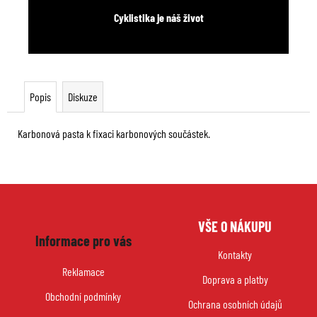
Cyklistika je náš život
Popis
Diskuze
Karbonová pasta k fixaci karbonových součástek.
Z
VŠE O NÁKUPU
á
Informace pro vás
p
Kontakty
a
Reklamace
Doprava a platby
t
Obchodní podmínky
í
Ochrana osobních údajů