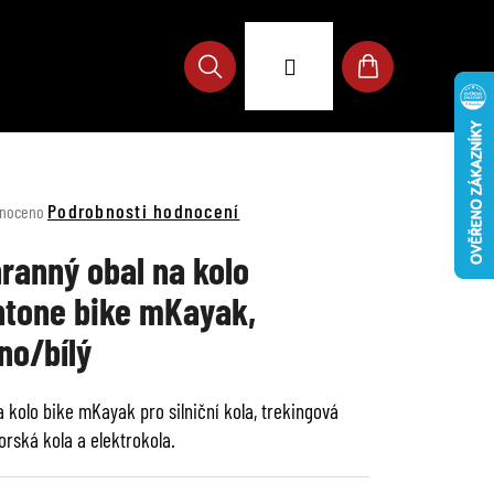
Přihlášení
Hledat
Nákupní
košík
né
Podrobnosti hodnocení
noceno
ení
u
ranný obal na kolo
tone bike mKayak,
no/bílý
ek.
a kolo bike mKayak pro silniční kola, trekingová
horská kola a elektrokola.