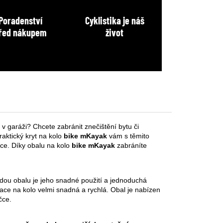
Poradenství
Cyklistika je náš
řed nákupem
život
v garáži? Chcete zabránit znečištění bytu či
raktický kryt na kolo
bike mKayak
vám s těmito
e. Díky obalu na kolo
bike mKayak
zabráníte
dou obalu je jeho snadné použití a jednoduchá
lace na kolo velmi snadná a rychlá. Obal je nabízen
ačce.