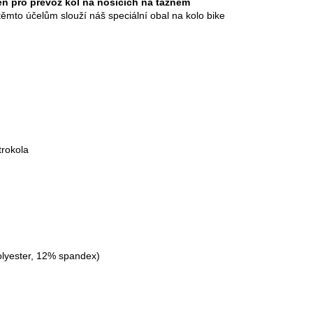
čen pro převoz kol na nosičích na tažném
ěmto účelům slouží náš speciální obal na kolo
bike
trokola
polyester, 12% spandex)