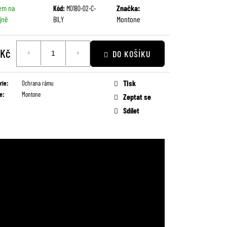
em na
Značka:
Kód:
M0180-02-C-
jně
Montone
BILY
 Kč
DO KOŠÍKU
Tisk
rie
:
Ochrana rámu
e
:
Montone
Zeptat se
Sdílet