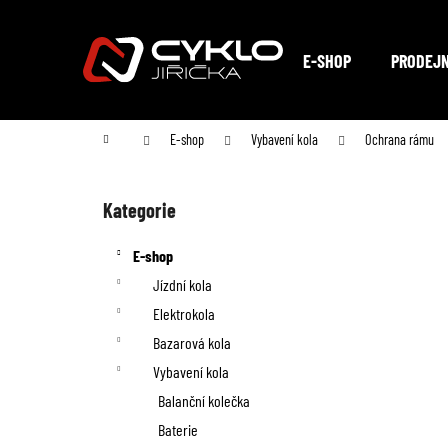
K
Přejít
na
o
Zpět
Zpět
obsah
E-SHOP
PRODEJ
do
do
š
obchodu
obchodu
í
Domů
E-shop
Vybavení kola
Ochrana rámu
k
P
o
Kategorie
Přeskočit
kategorie
s
E-shop
t
Jízdní kola
Elektrokola
r
Bazarová kola
a
Vybavení kola
n
Balanční kolečka
Baterie