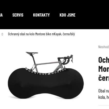
NA
SERVIS
KONTAKTY
KDO JSME
Co potřebujete najít?
Ochranný obal na kolo Montone bike mKayak, černo/bílý
Průměr
Neohod
hodnoc
HLEDAT
produkt
Och
je
Mon
0,0
z
Doporučujeme
čer
5
hvězdič
Obal n
kola, 