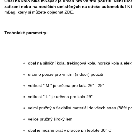
Obal na kolo bike mKayak je určen pro vnitřní použití. Není ur
zařízení nebo na nosičích umístěných na střeše automobilu!
K t
mBag
, který si můžete objednat
ZDE
.
Technické parametry:
obal na silniční kola, trekingová kola, horská kola a elek
určeno pouze pro vnitřní (indoor) použití
velikost " M " je určena pro kola 26" - 28"
velikost " L " je určena pro kola 29"
velmi pružný a flexibilní materiál do všech stran (88% 
velice pružný široký lem
obal je možné prát v pračce při teplotě 30° C