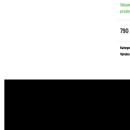
Sklad
prode
790
Měrná
cena:
Katego
Výrobc