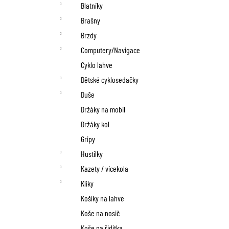
n
Blatníky
í
Brašny
p
Brzdy
Computery/Navigace
a
Cyklo lahve
n
Dětské cyklosedačky
Duše
e
Držáky na mobil
l
Držáky kol
Gripy
Hustilky
Kazety / vícekola
Kliky
Košíky na lahve
Koše na nosič
Koše na řidítka