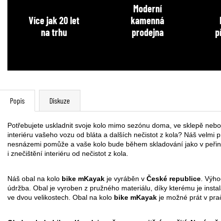
Moderní
Více jak 20 let
kamenná
na trhu
prodejna
p
Popis
Diskuze
Potřebujete uskladnit svoje kolo mimo sezónu doma, ve sklepě nebo 
interiéru vašeho vozu od bláta a dalších nečistot z kola? Náš velmi p
nesnázemi pomůže a vaše kolo bude během skladování jako v peřinc
i znečištění interiéru od nečistot z kola.
Náš obal na kolo
bike mKayak
je vyráběn v
České republice
. Výho
údržba. Obal je vyroben z pružného materiálu, díky kterému je insta
ve dvou velikostech. Obal na kolo
bike mKayak
je možné prát v pr