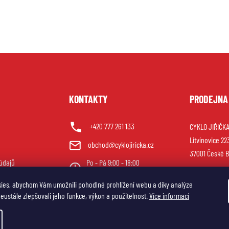
U
KONTAKTY
PRODEJNA
+420 777 261 133
CYKLO JIŘIČKA 
Litvínovice 22
obchod@cyklojiricka.cz
37001 České B
údajů
Po - Pá 9:00 - 18:00
So 9:00 - 12:00
ies, abychom Vám umožnili pohodlné prohlížení webu a díky analýze
ustále zlepšovali jeho funkce, výkon a použitelnost.
Více informací