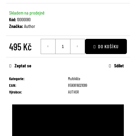
č
u
Skladem na prodejně
j
Kód:
10000080
e
Značka:
Author
m
e
495 Kč
DO KOŠÍKU
Měrná
cena:
Zeptat se
Sdílet
Kategorie
:
Multiklíče
EAN
:
8590816021099
Výrobce
:
AUTHOR