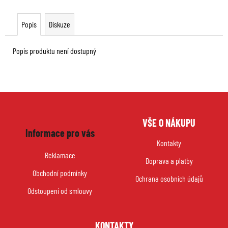
Popis
Diskuze
Popis produktu není dostupný
Z
VŠE O NÁKUPU
á
Informace pro vás
p
Kontakty
a
Reklamace
Doprava a platby
t
Obchodní podmínky
í
Ochrana osobních údajů
Odstoupení od smlouvy
KONTAKTY