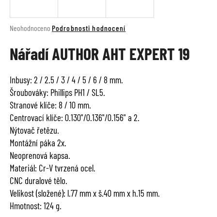
a
j
Průměrné
Neohodnoceno
Podrobnosti hodnocení
í
hodnocení
t
Nářadí AUTHOR AHT EXPERT 19
produktu
je
?
0,0
Inbusy: 2 / 2.5 / 3 / 4 / 5 / 6 / 8 mm.
z
Šroubováky: Phillips PH1 / SL5.
5
hvězdiček.
Stranové klíče: 8 / 10 mm.
HLEDAT
Centrovací klíče: 0.130"/0.136"/0.156" a 2.
Nýtovač řetězu.
Montážní páka 2x.
Neoprenová kapsa.
D
Materiál: Cr-V tvrzená ocel.
o
p
CNC duralové tělo.
o
Velikost (složené): l.77 mm x š.40 mm x h.15 mm.
r
Hmotnost: 124 g.
u