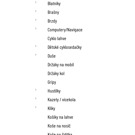
n
Blatníky
í
Brašny
p
Brzdy
Computery/Navigace
a
Cyklo lahve
n
Dětské cyklosedačky
Duše
e
Držáky na mobil
l
Držáky kol
Gripy
Hustilky
Kazety / vícekola
Kliky
Košíky na lahve
Koše na nosič
Koše na řidítka