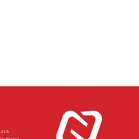
s.r.o.
3 (u Normy)