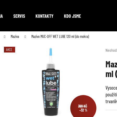
NA
SERVIS
KONTAKTY
KDO JSME
Co potřebujete najít?
Maziva
Mazivo MUC-OFF WET LUBE 120 ml (do mokra)
Průměr
AKCE
Neohod
hodnoc
HLEDAT
produkt
Maz
je
ml 
0,0
z
Doporučujeme
5
Vysoce
hvězdič
použití
trvanl
369 KČ
–32 %