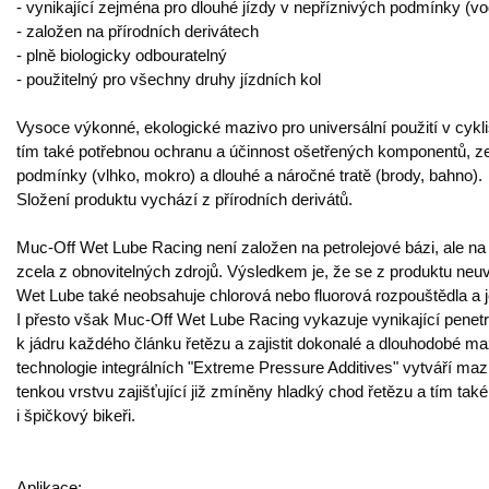
- vynikající zejména pro dlouhé jízdy v nepříznivých podmínky (vo
- založen na přírodních derivátech
- plně biologicky odbouratelný
- použitelný pro všechny druhy jízdních kol
Vysoce výkonné, ekologické mazivo pro universální použití v cyklis
tím také potřebnou ochranu a účinnost ošetřených komponentů, ze
podmínky (vlhko, mokro) a dlouhé a náročné tratě (brody, bahno).
Složení produktu vychází z přírodních derivátů.
Muc-Off Wet Lube Racing není založen na petrolejové bázi, ale na 
zcela z obnovitelných zdrojů. Výsledkem je, že se z produktu neuv
Wet Lube také neobsahuje chlorová nebo fluorová rozpouštědla a je
I přesto však Muc-Off Wet Lube Racing vykazuje vynikající penet
k jádru každého článku řetězu a zajistit dokonalé a dlouhodobé m
technologie integrálních "Extreme Pressure Additives" vytváří m
tenkou vrstvu zajišťující již zmíněny hladký chod řetězu a tím tak
i špičkový bikeři.
Aplikace: