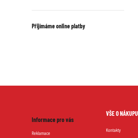
Přijímáme online platby
Z
VŠE O NÁKUP
á
Informace pro vás
Kontakty
p
Reklamace