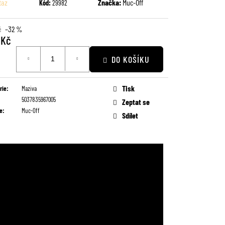
taz
Značka:
Muc-Off
Kód:
29982
č
–32 %
 Kč
DO KOŠÍKU
Tisk
rie
:
Maziva
5037835967005
Zeptat se
e
:
Muc-Off
Sdílet