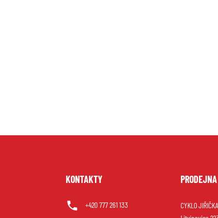
U
KONTAKTY
PRODEJNA
+420 777 261 133
CYKLO JIŘIČKA 
Litvínovice 22