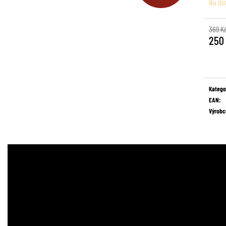
Na do
369 K
250
Měrná
cena:
Katego
EAN
:
Výrobc