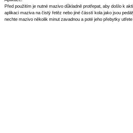
Před použitím je nutné mazivo důkladně protřepat, aby došlo k akti
aplikaci maziva na čistý řetěz nebo jiné čásstí kola jako jsou pedá
nechte mazivo několik minut zavadnou a poté jeho přebytky utřet