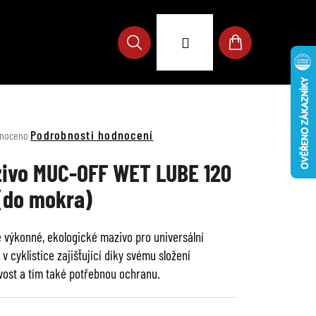
Přihlášení
Hledat
Nákupní
košík
né
Podrobnosti hodnocení
noceno
ení
u
ivo MUC-OFF WET LUBE 120
(do mokra)
 výkonné, ekologické mazivo pro universální
ek.
 v cyklistice zajišťující díky svému složení
ivost a tím také potřebnou ochranu.