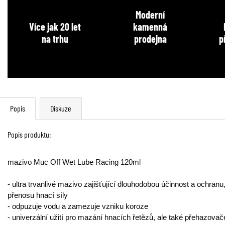
Moderní
Více jak 20 let
kamenná
na trhu
prodejna
p
Popis
Diskuze
Popis produktu:
mazivo Muc Off Wet Lube Racing 120ml
- ultra trvanlivé mazivo zajišťující dlouhodobou účinnost a ochran
přenosu hnací síly
- odpuzuje vodu a zamezuje vzniku koroze
- univerzální užití pro mazání hnacích řetězů, ale také přehazova