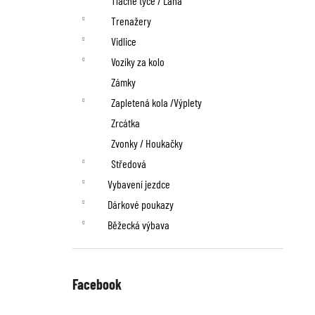
Tlačné tyče / Lana
Trenažery
Vidlice
Vozíky za kolo
Zámky
Zapletená kola /Výplety
Zrcátka
Zvonky / Houkačky
Středová
Vybavení jezdce
Dárkové poukazy
Běžecká výbava
Facebook