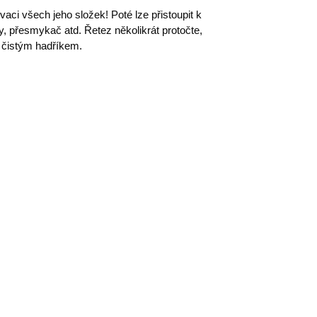
vaci všech jeho složek! Poté lze přistoupit k
ly, přesmykač atd. Řetez několikrát protočte,
e čistým hadříkem.