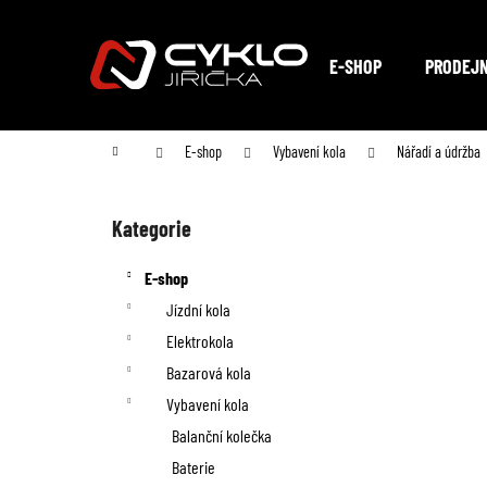
K
Přejít
na
o
Zpět
Zpět
obsah
E-SHOP
PRODEJ
do
do
š
obchodu
obchodu
í
Domů
E-shop
Vybavení kola
Nářadí a údržba
k
P
o
Kategorie
Přeskočit
kategorie
s
E-shop
t
Jízdní kola
Elektrokola
r
Bazarová kola
a
Vybavení kola
n
Balanční kolečka
Baterie