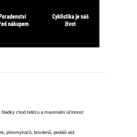
Poradenství
Cyklistika je náš
řed nákupem
život
u, hladký chod řetězu a maximální účinnost
ček, přesmykačů, bovdenů, pedálů atd.