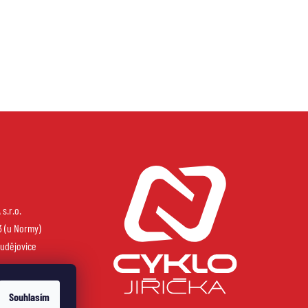
s.r.o.
3 (u Normy)
udějovice
Souhlasím