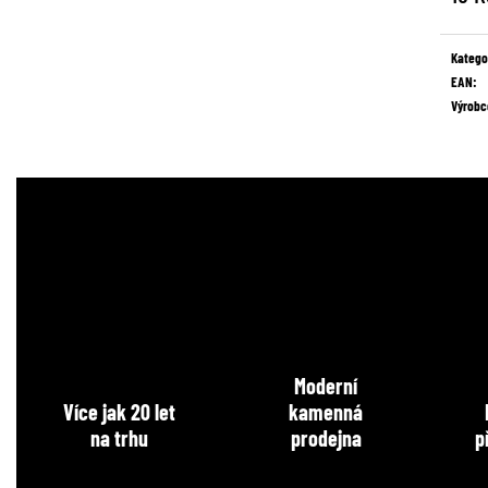
Měrná
cena:
Katego
EAN
:
Výrobc
Moderní
Více jak 20 let
kamenná
na trhu
prodejna
p