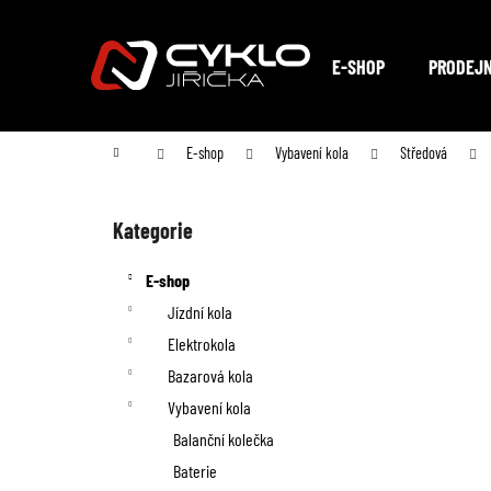
K
Přejít
na
o
Zpět
Zpět
obsah
E-SHOP
PRODEJ
do
do
š
obchodu
obchodu
í
Domů
E-shop
Vybavení kola
Středová
k
P
o
Kategorie
Přeskočit
kategorie
s
E-shop
t
Jízdní kola
Elektrokola
r
Bazarová kola
a
Vybavení kola
n
Balanční kolečka
Baterie