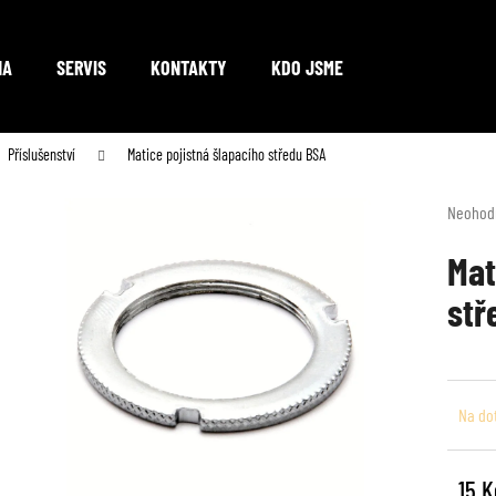
NA
SERVIS
KONTAKTY
KDO JSME
Co potřebujete najít?
Příslušenství
Matice pojistná šlapacího středu BSA
Průměr
Neohod
hodnoc
HLEDAT
produkt
Mat
je
stř
0,0
z
Doporučujeme
5
hvězdič
Na do
15 K