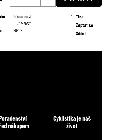
Tisk
rie
:
Příslušenství
1111747975724
Zeptat se
e
:
FORCE
Sdílet
Poradenství
Cyklistika je náš
řed nákupem
život