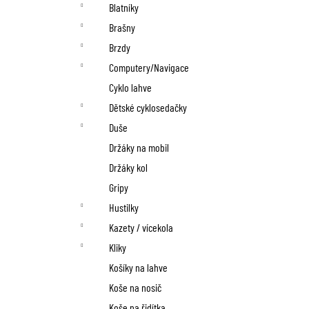
n
Blatníky
í
Brašny
p
Brzdy
Computery/Navigace
a
Cyklo lahve
n
Dětské cyklosedačky
Duše
e
Držáky na mobil
l
Držáky kol
Gripy
Hustilky
Kazety / vícekola
Kliky
Košíky na lahve
Koše na nosič
Koše na řidítka