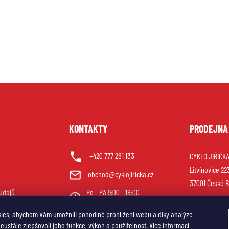
U
KONTAKTY
PRODEJNA
+420 777 261 133
CYKLO JIŘIČKA 
Litvínovice 22
obchod@cyklojiricka.cz
37001 České B
údajů
Po - Pá 9:00 - 18:00
So 9:00 - 12:00
ies, abychom Vám umožnili pohodlné prohlížení webu a díky analýze
ustále zlepšovali jeho funkce, výkon a použitelnost.
Více informací