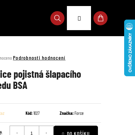
Přihlášení
Hledat
Nákupní
košík
né
Podrobnosti hodnocení
noceno
ení
u
ice pojistná šlapacího
edu BSA
ek.
taz
Značka:
Force
Kód:
1027
č
DO KOŠÍKU