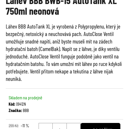
Lahev BBB BWB-15 AutoTank XL
je
a
750ml neonová
0,0
j
z
í
5
Láhev BBB AutoTank XL je vyrobená z Polypropylenu, který je
t
hvězdiček.
bezpečný, netoxický a neuchovává pach. AutoClose Ventil
?
umožňuje snadné napití, aniž byste museli mít na zádech
hydratační batoh (CamelBak). Napít se z láhve, je díky ventilu
jednoduché. AutoClose Ventil funguje podobně jako ventil na
hydratačním batohu. To vám umožní mít láhev po ruce kdykoli
HLEDAT
potřebujete. Ventil přitom nekape a tekutina z láhve nijak
neuniká.
D
Skladem na prodejně
o
Kód:
09412N
p
Značka:
BBB
o
r
u
299 Kč
–11 %