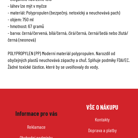
- láhev lze mýt v myčce
- materiál: Polypropulen (bezpečný, netoxický a neuchovává pach)
- objem: 750 ml
- hmotnost: 67 gramů
- barva: černá/červená, bílá/černá, čirá/černá, černá/šedá nebo žlutá/
černá (neonová)
POLYPROPYLEN (PP) Moderní materiál polypropulen. Narozdíl od
obyčejných plastů neuchovává zápachy a chuť. Splňuje podmíky FDA/EC.
Žádné toxické částice, které by se uvolňovaly do vody.
Z
VŠE O NÁKUPU
á
Informace pro vás
p
Kontakty
a
Reklamace
Doprava a platby
t
Obchodní podmínky