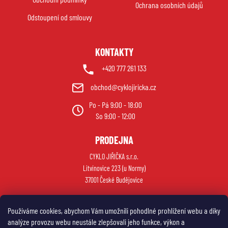
í
Ochrana osobních údajů
Odstoupení od smlouvy
KONTAKTY
+420 777 261 133
obchod@cyklojiricka.cz
Po - Pá 9:00 - 18:00
So 9:00 - 12:00
PRODEJNA
CYKLO JIŘIČKA s.r.o.
Litvínovice 223 (u Normy)
37001 České Budějovice
Používáme cookies, abychom Vám umožnili pohodlné prohlížení webu a díky
analýze provozu webu neustále zlepšovali jeho funkce, výkon a