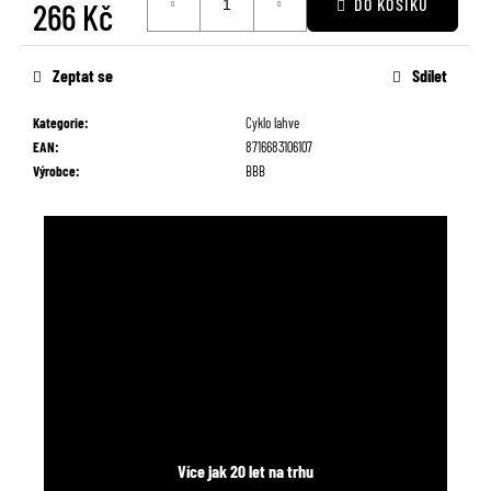
DO KOŠÍKU
266 Kč
č
u
Měrná
j
cena:
Zeptat se
Sdílet
e
m
Kategorie
:
Cyklo lahve
e
EAN
:
8716683106107
Výrobce
:
BBB
Více jak 20 let na trhu