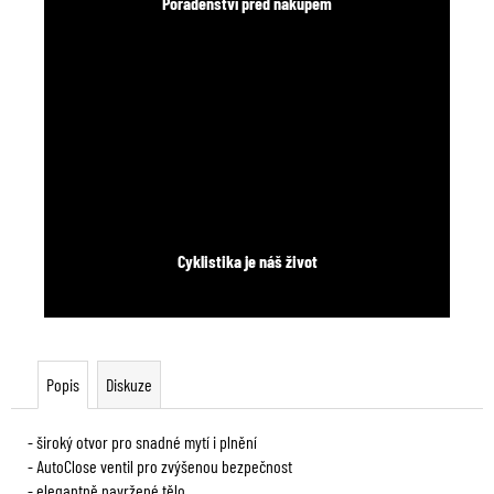
Poradenství před nákupem
Cyklistika je náš život
Popis
Diskuze
- široký otvor pro snadné mytí i plnění
- AutoClose ventil pro zvýšenou bezpečnost
- elegantně navržené tělo