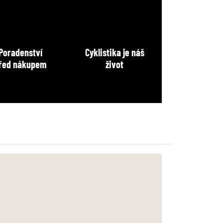
Poradenství
Cyklistika je náš
řed nákupem
život