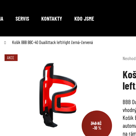
NA
SERVIS
KONTAKTY
KDO JSME
Co potřebujete najít?
Košík BBB BBC-40 DualAttack left/right černá-červená
Průměr
AKCE
Neohod
hodnoc
HLEDAT
produkt
Koš
je
lef
0,0
z
Doporučujeme
5
BBB Du
hvězdič
vhodný
Košík 
349 KČ
automa
–10 %
na rám