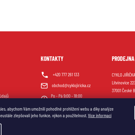
U
KONTAKTY
PRODEJNA
+420 777 261 133
CYKLO JIŘIČKA 
Litvínovice 22
obchod@cyklojiricka.cz
37001 České B
údajů
Po - Pá 9:00 - 18:00
So 9:00 - 12:00
ies, abychom Vám umožnili pohodlné prohlížení webu a díky analýze
ustále zlepšovali jeho funkce, výkon a použitelnost.
Více informací