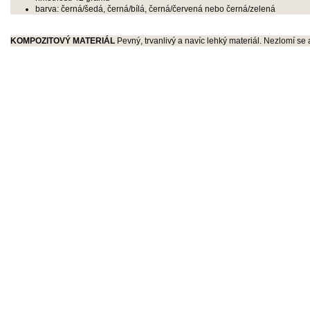
barva: černá/šedá, černá/bílá, černá/červená nebo černá/zelená
KOMPOZITOVÝ MATERIÁL
Pevný, trvanlivý a navíc lehký materiál. Nezlomí se 