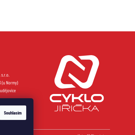
s.r.o.
3 (u Normy)
udějovice
Souhlasím