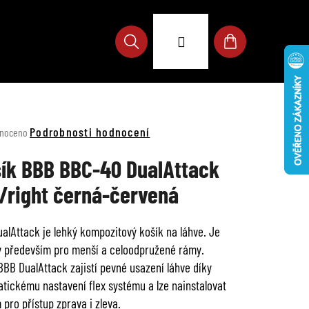
Přihlášení
Hledat
Nákupní
košík
né
Podrobnosti hodnocení
noceno
ení
u
ík BBB BBC-40 DualAttack
t/right černá-červená
alAttack je lehký kompozitový košík na láhve. Je
ek.
 především pro menší a celoodpružené rámy.
BBB DualAttack zajistí pevné usazení láhve díky
tickému nastavení flex systému a lze nainstalovat
 pro přístup zprava i zleva.