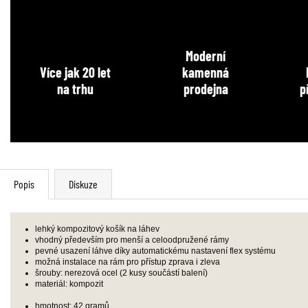
Moderní
Více jak 20 let
kamenná
na trhu
prodejna
p
Popis
Diskuze
lehký kompozitový košík na láhev
vhodný především pro menší a celoodpružené rámy
pevné usazení láhve díky automatickému nastavení flex systému
možná instalace na rám pro přístup zprava i zleva
šrouby: nerezová ocel (2 kusy součástí balení)
materiál: kompozit
hmotnost: 42 gramů