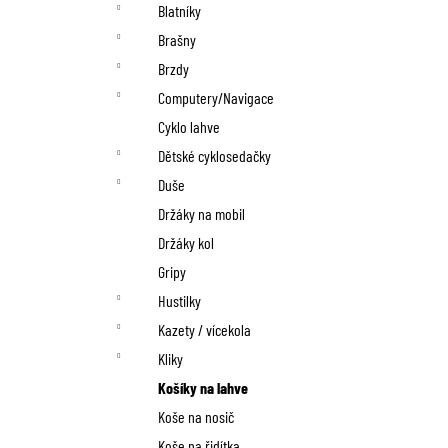
n
Blatníky
í
Brašny
p
Brzdy
Computery/Navigace
a
Cyklo lahve
n
Dětské cyklosedačky
Duše
e
Držáky na mobil
l
Držáky kol
Gripy
Hustilky
Kazety / vícekola
Kliky
Košíky na lahve
Koše na nosič
Koše na řidítka