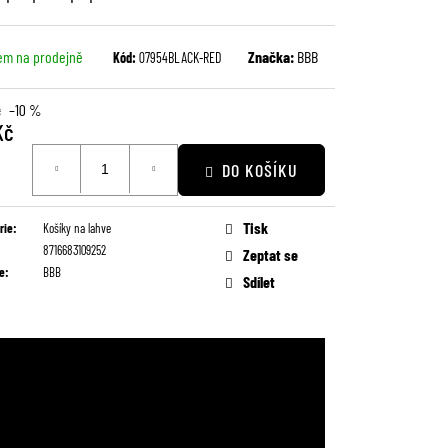
em na prodejně
Značka:
BBB
Kód:
07954BLACK-RED
č
–10 %
Kč
DO KOŠÍKU
Tisk
rie
:
Košíky na lahve
8716683109252
Zeptat se
e
:
BBB
Sdílet