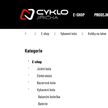
K
Přejít
na
o
Zpět
Zpět
obsah
E-SHOP
PRODEJ
do
do
š
obchodu
obchodu
í
Domů
E-shop
Vybavení kola
Košíky na lahve
k
P
o
Kategorie
Přeskočit
kategorie
s
E-shop
t
Jízdní kola
Elektrokola
r
Bazarová kola
a
Vybavení kola
n
Balanční kolečka
Baterie