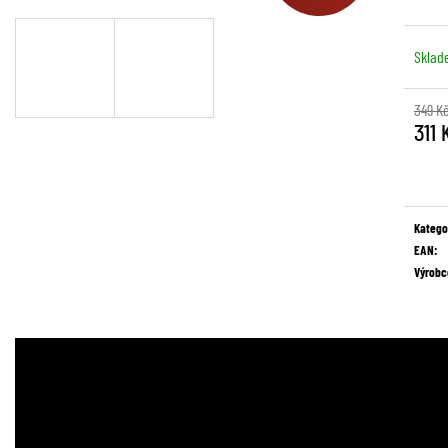
Sklad
349 K
311 
Měrná
cena:
Katego
EAN
:
Výrobc