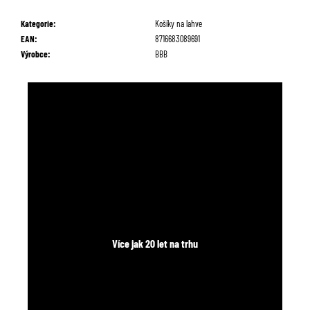
č
u
Kategorie
:
Košíky na lahve
j
EAN
:
8716683089691
e
Výrobce
:
BBB
m
e
Více jak 20 let na trhu