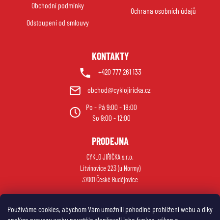
Obchodní podmínky
í
Ochrana osobních údajů
Odstoupení od smlouvy
KONTAKTY
+420 777 261 133
obchod@cyklojiricka.cz
Po - Pá 9:00 - 18:00
So 9:00 - 12:00
PRODEJNA
CYKLO JIŘIČKA s.r.o.
Litvínovice 223 (u Normy)
37001 České Budějovice
Používáme cookies, abychom Vám umožnili pohodlné prohlížení webu a díky
analýze provozu webu neustále zlepšovali jeho funkce, výkon a