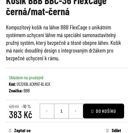
Košík BBB BBC-36 FlexCage
je
a
černá/mat-černá
0,0
j
z
í
5
Kompozitový košík na láhve BBB FlexCage s unikátním
t
hvězdiček.
systémem uchycení láhve má speciální samonastavitelný
?
pružný systém, který bezpečně a těsně obepne láhev. Košík
má navíc dvoudílný design s integrovaným držákem pro
bezpečné uchycení k rámu.
HLEDAT
Skladem na prodejně
Kód:
05326BLACKMAT-BLACK
Značka:
BBB
D
o
429 Kč
–10 %
p
DO KOŠÍKU
383 Kč
o
Měrná
r
cena:
u
Zeptat se
Sdílet