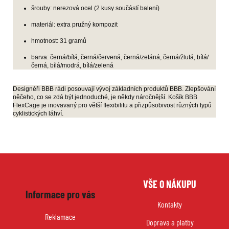
šrouby: nerezová ocel (2 kusy součástí balení)
materiál: extra pružný kompozit
hmotnost: 31 gramů
barva: černá/bílá, černá/červená, černá/zeláná, černá/žlutá, bílá/
černá, bílá/modrá, bílá/zelená
Designéři BBB rádi posouvají vývoj základních produktů BBB. Zlepšování
něčeho, co se zdá být jednoduché, je někdy náročnější. Košík BBB
FlexCage je inovavaný pro větší flexibilitu a přizpůsobivost různých typů
cyklistických láhví.
Z
VŠE O NÁKUPU
á
Informace pro vás
p
Kontakty
a
Reklamace
Doprava a platby
t