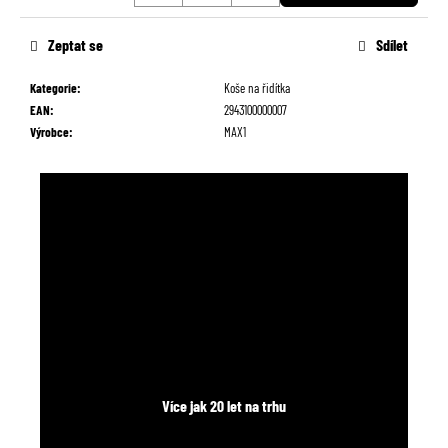
č
Měrná
u
cena:
Zeptat se
Sdílet
j
e
Kategorie
:
Koše na řidítka
m
EAN
:
2943100000007
e
Výrobce
:
MAX1
Více jak 20 let na trhu