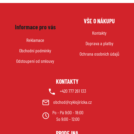
Z
VŠE O NÁKUPU
á
Informace pro vás
p
Kontakty
a
Reklamace
Doprava a platby
t
Obchodní podmínky
í
Ochrana osobních údajů
Odstoupení od smlouvy
KONTAKTY
+420 777 261 133
obchod@cyklojiricka.cz
Po - Pá 9:00 - 18:00
So 9:00 - 12:00
PRODEJNA