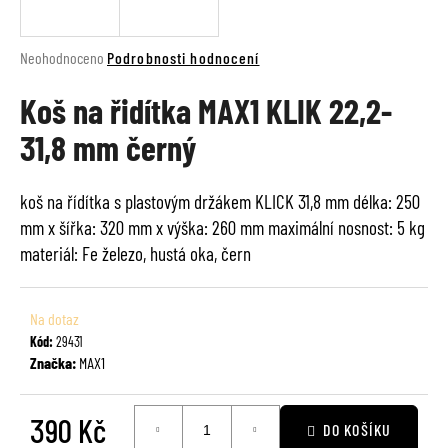
a
j
Průměrné
Neohodnoceno
Podrobnosti hodnocení
í
hodnocení
t
Koš na řidítka MAX1 KLIK 22,2-
produktu
je
?
31,8 mm černý
0,0
z
5
koš na řídítka s plastovým držákem KLICK 31,8 mm délka: 250
hvězdiček.
mm x šířka: 320 mm x výška: 260 mm maximální nosnost: 5 kg
HLEDAT
materiál: Fe železo, hustá oka, čern
Na dotaz
D
Kód:
29431
o
Značka:
MAX1
p
o
r
390 Kč
DO KOŠÍKU
u