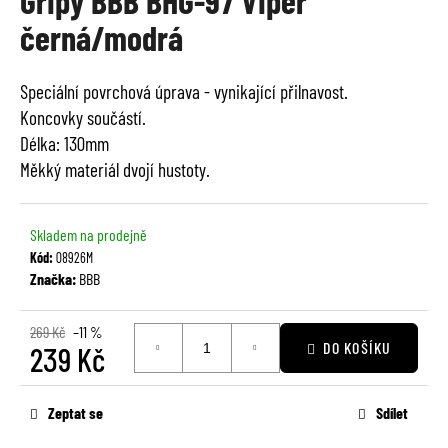
Gripy BBB BHG-97 Viper
je
a
černá/modrá
0,0
j
z
í
5
Speciální povrchová úprava - vynikající přilnavost.
t
hvězdiček.
Koncovky součástí.
?
Délka: 130mm
Měkký materiál dvojí hustoty.
Skladem na prodejně
HLEDAT
Kód:
08926M
Značka:
BBB
D
269 Kč
–11 %
o
DO KOŠÍKU
239 Kč
p
Měrná
o
cena:
r
Zeptat se
Sdílet
u