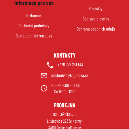
Informace pro vás
p
Kontakty
a
Reklamace
Doprava a platby
t
Obchodní podmínky
í
Ochrana osobních údajů
Odstoupení od smlouvy
KONTAKTY
+420 777 261 133
obchod@cyklojiricka.cz
Po - Pá 9:00 - 18:00
So 9:00 - 12:00
PRODEJNA
CYKLO JIŘIČKA s.r.o.
Litvínovice 223 (u Normy)
37001 České Budějovice