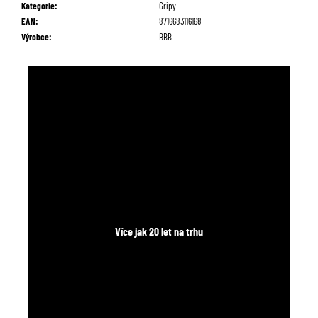
č
Kategorie
:
Gripy
u
EAN
:
8716683116168
j
Výrobce
:
BBB
e
m
e
Více jak 20 let na trhu