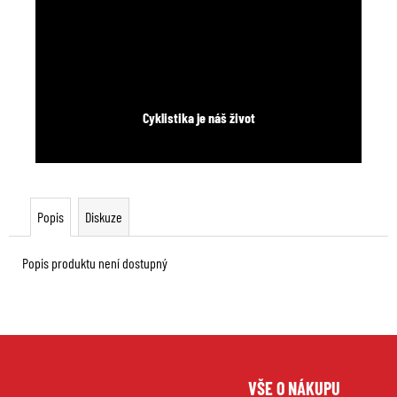
Cyklistika je náš život
Popis
Diskuze
Popis produktu není dostupný
Z
VŠE O NÁKUPU
á