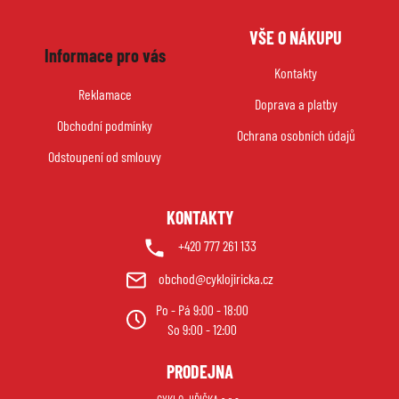
Z
VŠE O NÁKUPU
á
Informace pro vás
p
Kontakty
a
Reklamace
Doprava a platby
t
Obchodní podmínky
í
Ochrana osobních údajů
Odstoupení od smlouvy
KONTAKTY
+420 777 261 133
obchod@cyklojiricka.cz
Po - Pá 9:00 - 18:00
So 9:00 - 12:00
PRODEJNA