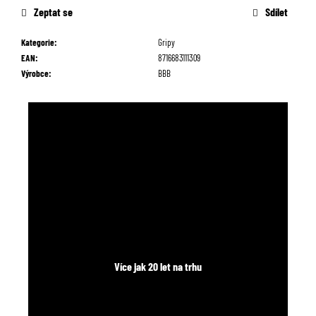
č
cena:
Zeptat se
Sdílet
u
j
Kategorie
:
Gripy
e
EAN
:
8716683111309
m
Výrobce
:
BBB
e
Více jak 20 let na trhu