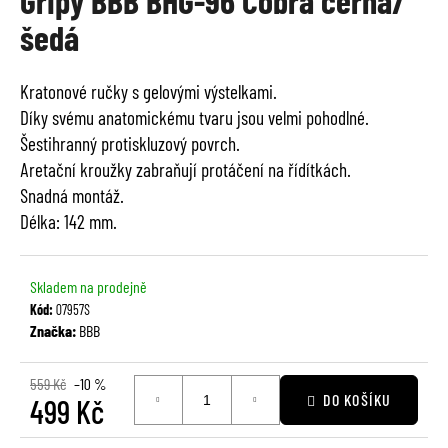
Gripy BBB BHG-96 Cobra černá/
je
a
šedá
0,0
j
z
í
5
Kratonové ručky s gelovými výstelkami.
t
hvězdiček.
Díky svému anatomickému tvaru jsou velmi pohodlné.
?
Šestihranný protiskluzový povrch.
Aretační kroužky zabraňují protáčení na řídítkách.
Snadná montáž.
Délka: 142 mm.
HLEDAT
Skladem na prodejně
Kód:
07957S
D
Značka:
BBB
o
p
559 Kč
–10 %
o
DO KOŠÍKU
499 Kč
r
u
Měrná