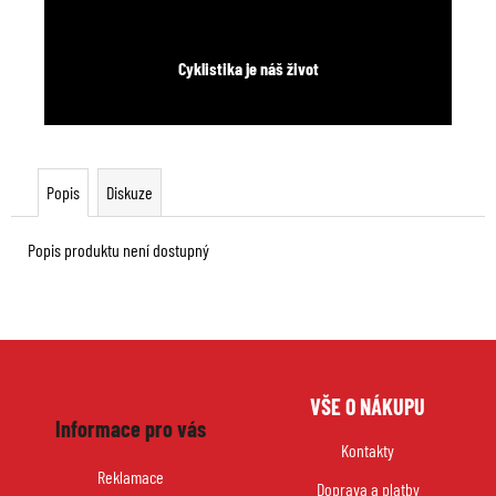
Cyklistika je náš život
Popis
Diskuze
Popis produktu není dostupný
Z
VŠE O NÁKUPU
á
Informace pro vás
p
Kontakty
a
Reklamace
Doprava a platby