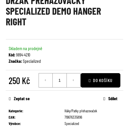
DRŽÁK PŘEHAZOVAČKY
je
a
SPECIALIZED DEMO HANGER
0,0
j
z
RIGHT
í
5
t
hvězdiček.
?
Skladem na prodejně
Kód:
9894-4210
Značka:
Specialized
HLEDAT
250 Kč
DO KOŠÍKU
Měrná
D
cena:
Zeptat se
Sdílet
o
p
Kategorie
:
Háky/Patky přehazovaček
o
EAN
:
719676335896
r
Výrobce
:
Specialized
u