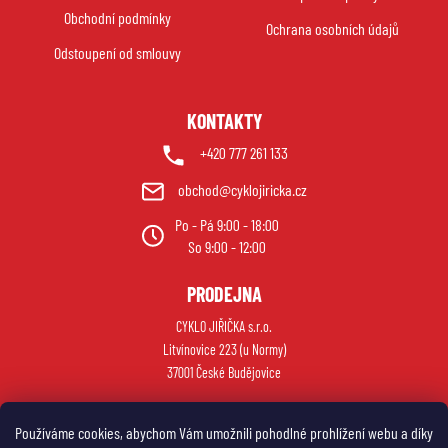
t
Obchodní podmínky
í
Ochrana osobních údajů
Odstoupení od smlouvy
KONTAKTY
+420 777 261 133
obchod@cyklojiricka.cz
Po - Pá 9:00 - 18:00
So 9:00 - 12:00
PRODEJNA
CYKLO JIŘIČKA s.r.o.
Litvínovice 223 (u Normy)
37001 České Budějovice
Používáme cookies, abychom Vám umožnili pohodlné prohlížení webu a díky