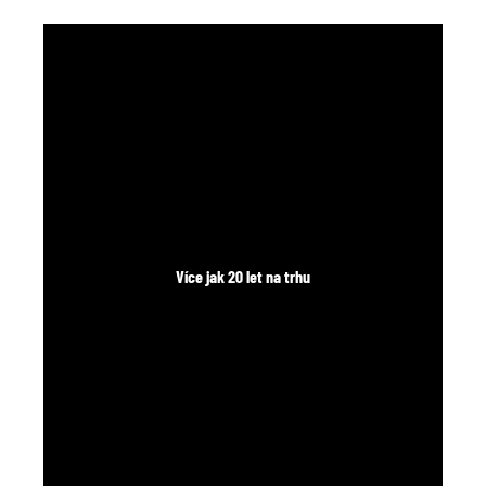
č
u
j
e
m
e
Více jak 20 let na trhu