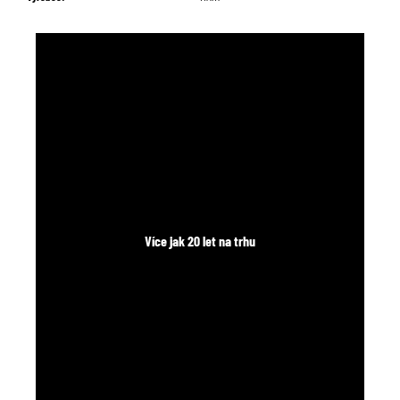
č
u
j
e
m
e
Více jak 20 let na trhu