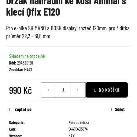
Držák náhradní ke koši Animal s
je
a
klecí Qfix E120
0,0
j
z
í
5
Pro e-bike SHIMANO a BOSH display, rozteč 120mm, pro řidítka
t
hvězdiček.
průměr 22,2 - 31,8 mm
?
Skladem na prodejně
Kód:
29432D120
Značka:
MAX1
HLEDAT
990 Kč
DO KOŠÍKU
Měrná
D
cena:
o
Zeptat se
Sdílet
p
o
Kategorie
:
Koše na řidítka
r
EAN
:
5414704015874
u
Výrobce
:
MAX1