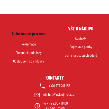
Z
VŠE O NÁKUPU
á
Informace pro vás
p
Kontakty
a
Reklamace
Doprava a platby
t
Obchodní podmínky
í
Ochrana osobních údajů
Odstoupení od smlouvy
KONTAKTY
+420 777 261 133
obchod@cyklojiricka.cz
Po - Pá 9:00 - 18:00
So 9:00 - 12:00