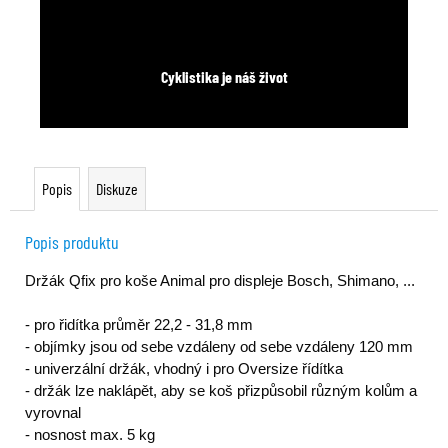
Cyklistika je náš život
Popis
Diskuze
Popis produktu
Držák Qfix pro koše Animal pro displeje Bosch, Shimano, ...
- pro řidítka průměr 22,2 - 31,8 mm
- objímky jsou od sebe vzdáleny od sebe vzdáleny 120 mm
- univerzální držák, vhodný i pro Oversize řídítka
- držák lze naklápět, aby se koš přizpůsobil různým kolům a
vyrovnal
- nosnost max. 5 kg