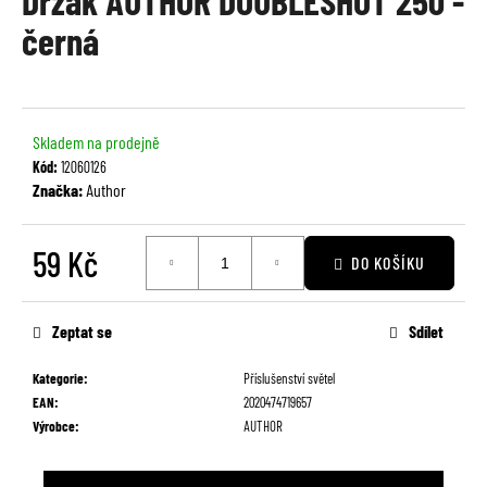
Držák AUTHOR DOUBLESHOT 250 -
je
a
černá
0,0
j
z
í
5
t
hvězdiček.
?
Skladem na prodejně
Kód:
12060126
Značka:
Author
59 Kč
HLEDAT
DO KOŠÍKU
Měrná
cena:
Zeptat se
Sdílet
D
o
Kategorie
:
Příslušenství světel
p
EAN
:
2020474719657
o
Výrobce
:
AUTHOR
r
u