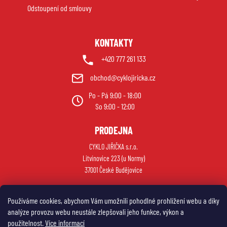
Odstoupení od smlouvy
KONTAKTY
+420 777 261 133
obchod@cyklojiricka.cz
Po - Pá 9:00 - 18:00
So 9:00 - 12:00
PRODEJNA
CYKLO JIŘIČKA s.r.o.
Litvínovice 223 (u Normy)
37001 České Budějovice
Používáme cookies, abychom Vám umožnili pohodlné prohlížení webu a díky
analýze provozu webu neustále zlepšovali jeho funkce, výkon a
použitelnost.
Více informací