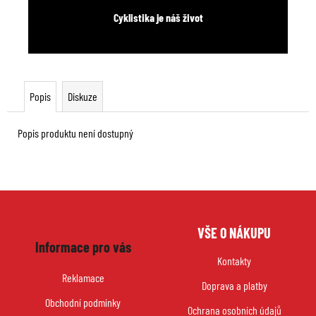
Cyklistika je náš život
Popis
Diskuze
Popis produktu není dostupný
Z
VŠE O NÁKUPU
á
Informace pro vás
p
Kontakty
a
Reklamace
Doprava a platby
t
Obchodní podmínky
í
Ochrana osobních údajů