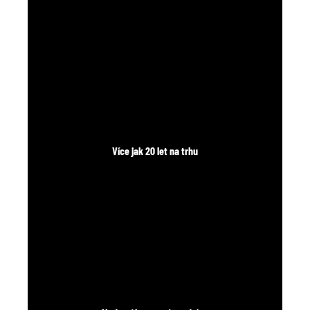
č
u
j
e
m
e
Více jak 20 let na trhu