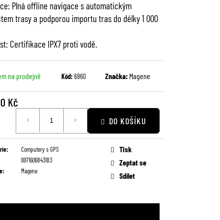
ce: Plná offline navigace s automatickým
tem trasy a podporou importu tras do délky 1 000
st: Certifikace IPX7 proti vodě.
em na prodejně
Značka:
Magene
Kód:
6860
90 Kč
DO KOŠÍKU
Tisk
rie
:
Computery s GPS
6971606843183
Zeptat se
e
:
Magene
Sdílet