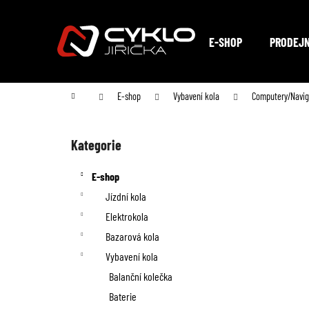
K
Přejít
na
o
Zpět
Zpět
obsah
E-SHOP
PRODEJ
do
do
š
obchodu
obchodu
í
Domů
E-shop
Vybavení kola
Computery/Navi
k
P
o
Kategorie
Přeskočit
kategorie
s
E-shop
t
Jízdní kola
Elektrokola
r
Bazarová kola
a
Vybavení kola
n
Balanční kolečka
Baterie