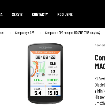
NA
SERVIS
KONTAKTY
KDO JSME
Co potřebujete najít?
gace
Computery s GPS
Computer s GPS navigací MAGENE C706 dotykový
Průměr
Neohod
hodnoc
HLEDAT
produkt
Com
je
MAG
0,0
z
Doporučujeme
5
Klíčové
hvězdič
Displej
z hliní
Hlasov
umožňu