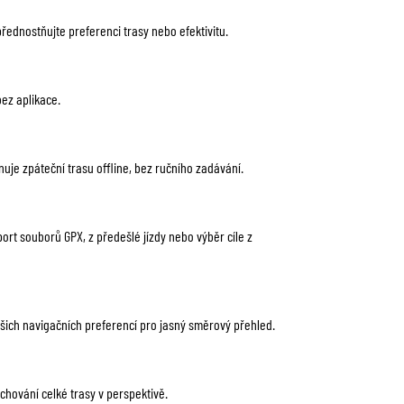
upřednostňujte preferenci trasy nebo efektivitu.
bez aplikace.
uje zpáteční trasu offline, bez ručního zadávání.
port souborů GPX, z předešlé jízdy nebo výběr cíle z
ich navigačních preferencí pro jasný směrový přehled.
achování celké trasy v perspektivě.