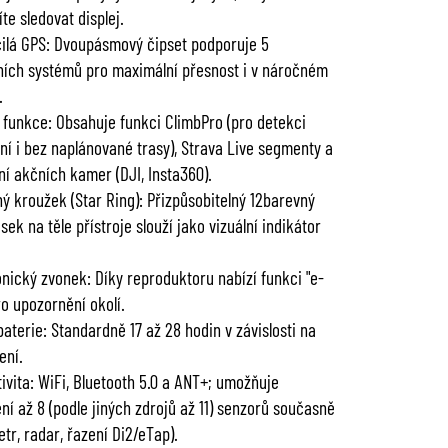
te sledovat displej.
ilá GPS: Dvoupásmový čipset podporuje 5
tních systémů pro maximální přesnost i v náročném
.
 funkce: Obsahuje funkci ClimbPro (pro detekci
ní i bez naplánované trasy), Strava Live segmenty a
ní akčních kamer (DJI, Insta360).
ný kroužek (Star Ring): Přizpůsobitelný 12barevný
sek na těle přístroje slouží jako vizuální indikátor
onický zvonek: Díky reproduktoru nabízí funkci "e-
ro upozornění okolí.
baterie: Standardně 17 až 28 hodin v závislosti na
ení.
ivita: WiFi, Bluetooth 5.0 a ANT+; umožňuje
ení až 8 (podle jiných zdrojů až 11) senzorů současně
etr, radar, řazení Di2/eTap).