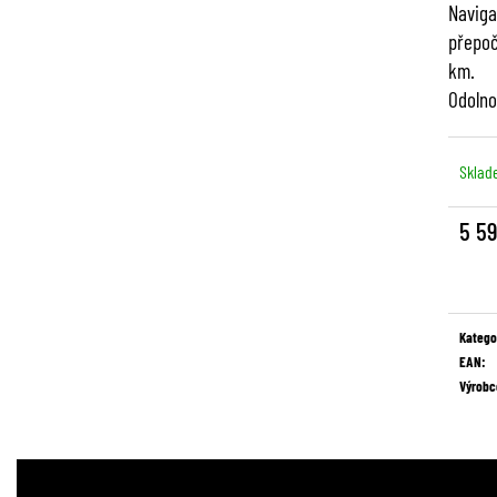
Naviga
přepoč
km.
Odolno
Sklad
5 5
Měrná
cena:
Katego
EAN
:
Výrobc