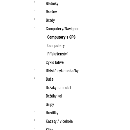
n
Blatníky
í
Brašny
p
Brzdy
Computery/Navigace
a
Computery s GPS
n
Computery
Příslušenství
e
Cyklo lahve
l
Dětské cyklosedačky
Duše
Držáky na mobil
Držáky kol
Gripy
Hustilky
Kazety / vícekola
Kliky