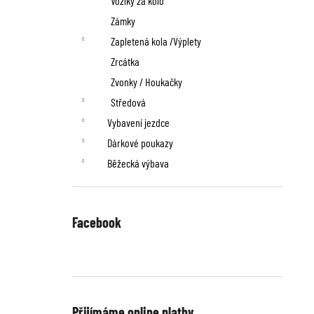
Vozíky za kolo
Zámky
Zapletená kola /Výplety
Zrcátka
Zvonky / Houkačky
Středová
Vybavení jezdce
Dárkové poukazy
Běžecká výbava
Facebook
Přijímáme online platby