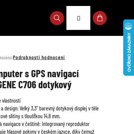
Přihlášení
Hledat
Nákupní
košík
né
Podrobnosti hodnocení
noceno
ení
u
puter s GPS navigací
ENE C706 dotykový
 vlastnosti
ek.
 a design: Velký 3,3" barevný dotykový displej v těle
kové slitiny s tloušťkou 14,8 mm.
á navigace v češtině: Integrovaný reproduktor
je hlasové pokyny v českém jazyce, díky čemuž