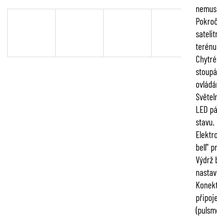
nemusí
Pokroč
sateli
terénu
Chytré
stoupá
ovládá
Světel
LED pá
stavu.
Elektr
bell" p
Výdrž 
nastav
Konekt
připoj
(pulsm