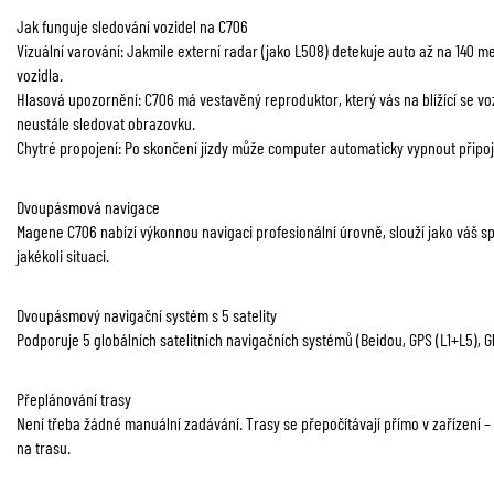
Jak funguje sledování vozidel na C706
Vizuální varování: Jakmile externí radar (jako L508) detekuje auto až na 140 me
vozidla.
Hlasová upozornění: C706 má vestavěný reproduktor, který vás na blížící se v
neustále sledovat obrazovku.
Chytré propojení: Po skončení jízdy může computer automaticky vypnout připojen
Dvoupásmová navigace
Magene C706 nabízí výkonnou navigaci profesionální úrovně, slouží jako váš s
jakékoli situaci.
Dvoupásmový navigační systém s 5 satelity
Podporuje 5 globálních satelitních navigačních systémů (Beidou, GPS (L1+L5), G
Přeplánování trasy
Není třeba žádné manuální zadávání. Trasy se přepočítávají přímo v zařízení –
na trasu.