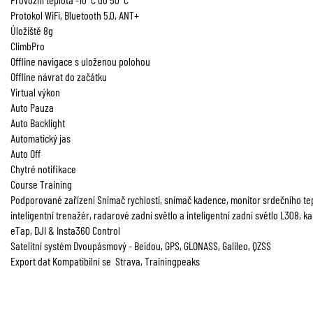
Protokol WiFi, Bluetooth 5.0, ANT+
Úložiště 8g
ClimbPro
Offline navigace s uloženou polohou
Offline návrat do začátku
Virtual výkon
Auto Pauza
Auto Backlight
Automatický jas
Auto Off
Chytré notifikace
Course Training
Podporované zařízení Snímač rychlosti, snímač kadence, monitor srdečního te
inteligentní trenažér, radarové zadní světlo a inteligentní zadní světlo L308, 
eTap, DJI & Insta360 Control
Satelitní systém Dvoupásmový - Beidou, GPS, GLONASS, Galileo, QZSS
Export dat Kompatibilní se Strava, Trainingpeaks