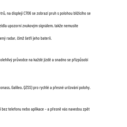
trů, na displeji C706 se zobrazí pruh s polohou blížícího se
ozidla upozorní zvukovým signálem, takže nemusíte
ý radar, čímž šetří jeho baterii.
polehlivý průvodce na každé jízdě a snadno se přizpůsobí
lonass, Galileo, QZSS) pro rychlé a přesné určování polohy.
 i bez telefonu nebo aplikace – a přesně vás navedou zpět