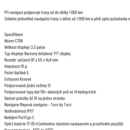
Při navigaci podporuje trasy až do délky 1 000 km
Zvládne jednotlivé navigační trasy o délce až 1 000 km a plně splní požadavky n
Specifikace
Název C706
Velikost displeje 3,3 palce
Typ displeje Barevný dotykový TFT displej
Rozměr zařízení 97 x 55 x 14,8 mm
Hmotnost 111 g
Počet tlačítek 5
Uchycení Kovové
Podporované jízdní režimy 12
Podporované typy dat 110+ datových polí ve 14 kategoriích
Datové položky Až 10 na jednu stránku
Navigace Mapová navigace - Turn by Turn
Voděodolnost IPX7
Nabíjení PortTyp-C
Výdrž baterie 17-25 h (ovlivněno vlastním nastavením a prostředím použití)
Provozní teplota -10°C do 50°C