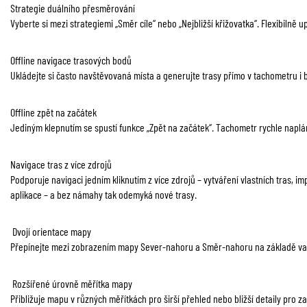
Strategie duálního přesměrování
Vyberte si mezi strategiemi „Směr cíle“ nebo „Nejbližší křižovatka“. Flexibilně 
Offline navigace trasových bodů
Ukládejte si často navštěvovaná místa a generujte trasy přímo v tachometru i 
Offline zpět na začátek
Jediným klepnutím se spustí funkce „Zpět na začátek“. Tachometr rychle naplán
Navigace tras z více zdrojů
Podporuje navigaci jedním kliknutím z více zdrojů – vytváření vlastních tras, im
aplikace – a bez námahy tak odemyká nové trasy.
Dvojí orientace mapy
Přepínejte mezi zobrazením mapy Sever-nahoru a Směr-nahoru na základě vaš
Rozšířené úrovně měřítka mapy
Přibližuje mapu v různých měřítkách pro širší přehled nebo bližší detaily pro z