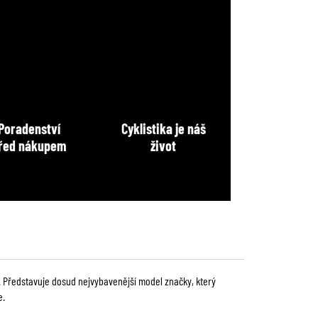
Poradenství
Cyklistika je náš
řed nákupem
život
. Představuje dosud nejvybavenější model značky, který
e.