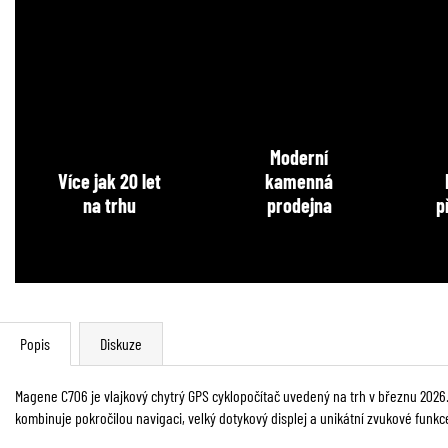
Moderní
Více jak 20 let
kamenná
na trhu
prodejna
p
Popis
Diskuze
Magene C706 je vlajkový chytrý GPS cyklopočítač uvedený na trh v březnu 2026
kombinuje pokročilou navigaci, velký dotykový displej a unikátní zvukové funkc