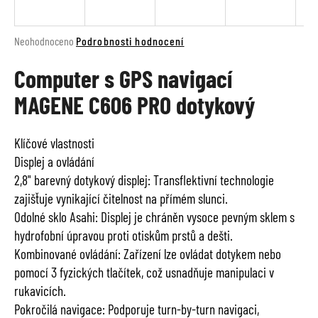
a
j
Průměrné
Neohodnoceno
Podrobnosti hodnocení
í
hodnocení
t
Computer s GPS navigací
produktu
je
?
MAGENE C606 PRO dotykový
0,0
z
5
Klíčové vlastnosti
hvězdiček.
Displej a ovládání
HLEDAT
2,8" barevný dotykový displej: Transflektivní technologie
zajišťuje vynikající čitelnost na přímém slunci.
Odolné sklo Asahi: Displej je chráněn vysoce pevným sklem s
D
hydrofobní úpravou proti otiskům prstů a dešti.
o
Kombinované ovládání: Zařízení lze ovládat dotykem nebo
p
pomocí 3 fyzických tlačítek, což usnadňuje manipulaci v
o
rukavicích.
r
u
Pokročilá navigace: Podporuje turn-by-turn navigaci,