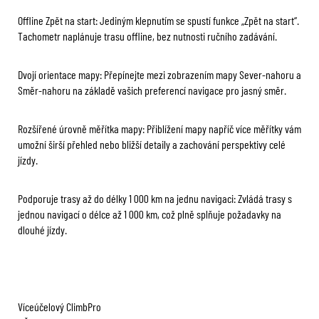
Offline Zpět na start: Jediným klepnutím se spustí funkce „Zpět na start“.
Tachometr naplánuje trasu offline, bez nutnosti ručního zadávání.
Dvojí orientace mapy: Přepínejte mezi zobrazením mapy Sever-nahoru a
Směr-nahoru na základě vašich preferencí navigace pro jasný směr.
Rozšířené úrovně měřítka mapy: Přiblížení mapy napříč více měřítky vám
umožní širší přehled nebo bližší detaily a zachování perspektivy celé
jízdy.
Podporuje trasy až do délky 1 000 km na jednu navigaci: Zvládá trasy s
jednou navigací o délce až 1 000 km, což plně splňuje požadavky na
dlouhé jízdy.
Víceúčelový ClimbPro