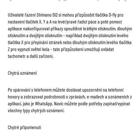
Uživatelé řazení Shimano Di2 si mohou přizpůsobit tlačítka D-fly pro
nastavení tlačítek X, Y a A na levé/pravé řadící páce a poté pomocí
aplikace nakonfigurovat příkazy spouštěné krátkým stisknutím, dlouhým
stisknutím a dvojitým stisknutím – například dvojitým stisknutím levého
tlačítka X pro přepínání stránek nebo dlouhým stisknutím levého tlačítka
Z pro vypnutí světel kola – tato přizpůsobení umožňují ovládat
tachometr a další zařízení.
Chytrá oznámení
Po spárování s telefonem můžete dostávat upozornění na telefonní
hovory a zobrazovat podrobnosti o zprávách, e-mailech a oznámeních z
aplikací, jako je WhatsApp. Navíc můžete podle potřeby zapínat/vypínat
všechny typy chytrých oznámení.
Chytré připomenutí