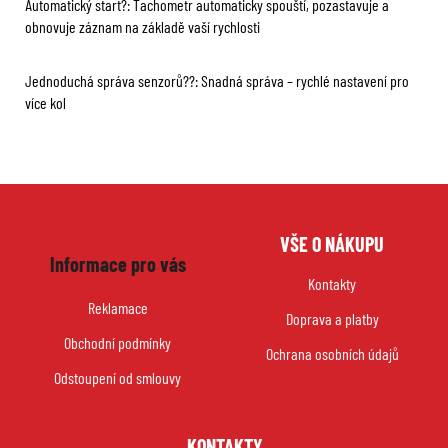
Automatický start?: Tachometr automaticky spouští, pozastavuje a
obnovuje záznam na základě vaší rychlosti
Jednoduchá správa senzorů??: Snadná správa – rychlé nastavení pro
více kol
Z
VŠE O NÁKUPU
á
Informace pro vás
p
Kontakty
a
Reklamace
Doprava a platby
t
Obchodní podmínky
í
Ochrana osobních údajů
Odstoupení od smlouvy
KONTAKTY