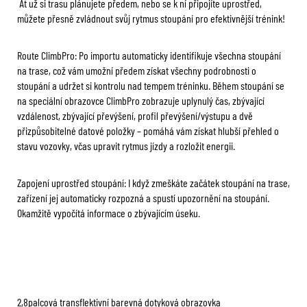
Ať už si trasu plánujete předem, nebo se k ní připojíte uprostřed,
můžete přesně zvládnout svůj rytmus stoupání pro efektivnější trénink!
Route ClimbPro: Po importu automaticky identifikuje všechna stoupání
na trase, což vám umožní předem získat všechny podrobnosti o
stoupání a udržet si kontrolu nad tempem tréninku. Během stoupání se
na speciální obrazovce ClimbPro zobrazuje uplynulý čas, zbývající
vzdálenost, zbývající převýšení, profil převýšení/výstupu a dvě
přizpůsobitelné datové položky – pomáhá vám získat hlubší přehled o
stavu vozovky, včas upravit rytmus jízdy a rozložit energii.
Zapojení uprostřed stoupání: I když zmeškáte začátek stoupání na trase,
zařízení jej automaticky rozpozná a spustí upozornění na stoupání.
Okamžitě vypočítá informace o zbývajícím úseku.
2,8palcová transflektivní barevná dotyková obrazovka