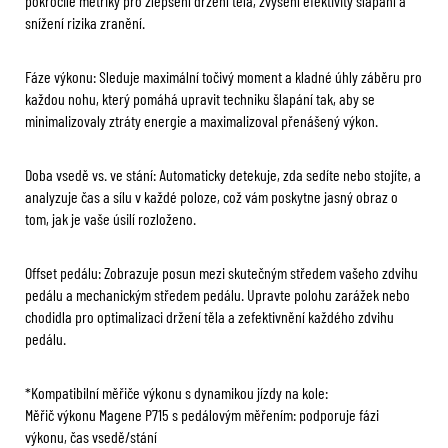
pokročilé metriky pro zlepšení držení těla, zvýšení efektivity šlapání a
snížení rizika zranění.
Fáze výkonu: Sleduje maximální točivý moment a kladné úhly záběru pro
každou nohu, který pomáhá upravit techniku šlapání tak, aby se
minimalizovaly ztráty energie a maximalizoval přenášený výkon.
Doba vsedě vs. ve stání: Automaticky detekuje, zda sedíte nebo stojíte, a
analyzuje čas a sílu v každé poloze, což vám poskytne jasný obraz o
tom, jak je vaše úsilí rozloženo.
Offset pedálu: Zobrazuje posun mezi skutečným středem vašeho zdvihu
pedálu a mechanickým středem pedálu. Upravte polohu zarážek nebo
chodidla pro optimalizaci držení těla a zefektivnění každého zdvihu
pedálu.
*Kompatibilní měřiče výkonu s dynamikou jízdy na kole:
Měřič výkonu Magene P715 s pedálovým měřením: podporuje fázi
výkonu, čas vsedě/stání