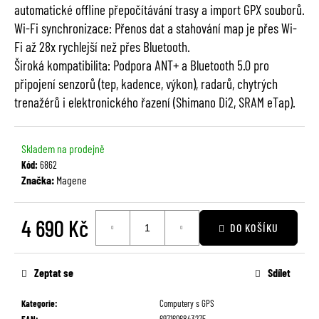
č
automatické offline přepočítávání trasy a import GPX souborů.
u
Wi-Fi synchronizace: Přenos dat a stahování map je přes Wi-
j
Fi až 28x rychlejší než přes Bluetooth.
e
Široká kompatibilita: Podpora ANT+ a Bluetooth 5.0 pro
m
připojení senzorů (tep, kadence, výkon), radarů, chytrých
e
trenažérů i elektronického řazení (Shimano Di2, SRAM eTap).
Skladem na prodejně
Kód:
6862
Značka:
Magene
4 690 Kč
DO KOŠÍKU
Měrná
cena:
Zeptat se
Sdílet
Kategorie
:
Computery s GPS
EAN
:
6971606843275