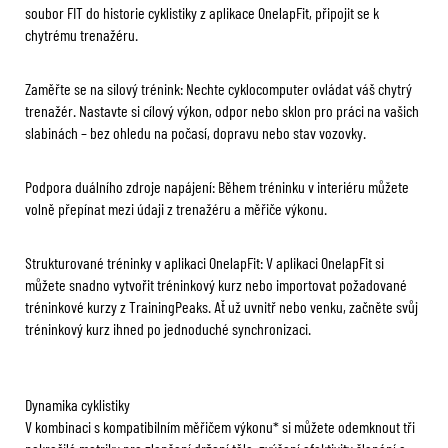
soubor FIT do historie cyklistiky z aplikace OnelapFit, připojit se k
chytrému trenažéru.
Zaměřte se na silový trénink: Nechte cyklocomputer ovládat váš chytrý
trenažér. Nastavte si cílový výkon, odpor nebo sklon pro práci na vašich
slabinách – bez ohledu na počasí, dopravu nebo stav vozovky.
Podpora duálního zdroje napájení: Během tréninku v interiéru můžete
volně přepínat mezi údaji z trenažéru a měřiče výkonu.
Strukturované tréninky v aplikaci OnelapFit: V aplikaci OnelapFit si
můžete snadno vytvořit tréninkový kurz nebo importovat požadované
tréninkové kurzy z TrainingPeaks. Ať už uvnitř nebo venku, začněte svůj
tréninkový kurz ihned po jednoduché synchronizaci.
Dynamika cyklistiky
V kombinaci s kompatibilním měřičem výkonu* si můžete odemknout tři