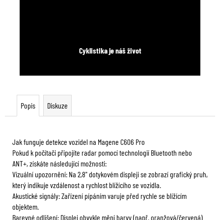
Cyklistika je náš život
Popis
Diskuze
Jak funguje detekce vozidel na Magene C606 Pro
Pokud k počítači připojíte radar pomocí technologií Bluetooth nebo
ANT+, získáte následující možnosti:
Vizuální upozornění: Na 2,8" dotykovém displeji se zobrazí grafický pruh,
který indikuje vzdálenost a rychlost blížícího se vozidla.
Akustické signály: Zařízení pípáním varuje před rychle se blížícím
objektem.
Barevné odlišení: Displej obvykle mění barvy (např. oranžová/červená)