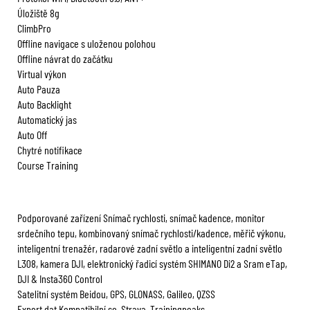
Úložiště 8g
ClimbPro
Offline navigace s uloženou polohou
Offline návrat do začátku
Virtual výkon
Auto Pauza
Auto Backlight
Automatický jas
Auto Off
Chytré notifikace
Course Training
Podporované zařízení Snímač rychlosti, snímač kadence, monitor
srdečního tepu, kombinovaný snímač rychlosti/kadence, měřič výkonu,
inteligentní trenažér, radarové zadní světlo a inteligentní zadní světlo
L308, kamera DJI, elektronický řadicí systém SHIMANO Di2 a Sram eTap,
DJI & Insta360 Control
Satelitní systém Beidou, GPS, GLONASS, Galileo, QZSS
Export dat Kompatibilní se Strava, Trainingpeaks