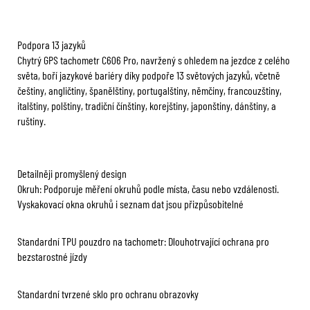
Podpora 13 jazyků
Chytrý GPS tachometr C606 Pro, navržený s ohledem na jezdce z celého
světa, boří jazykové bariéry díky podpoře 13 světových jazyků, včetně
češtiny, angličtiny, španělštiny, portugalštiny, němčiny, francouzštiny,
italštiny, polštiny, tradiční čínštiny, korejštiny, japonštiny, dánštiny, a
ruštiny.
Detailněji promyšlený design
Okruh: Podporuje měření okruhů podle místa, času nebo vzdálenosti.
Vyskakovací okna okruhů i seznam dat jsou přizpůsobitelné
Standardní TPU pouzdro na tachometr: Dlouhotrvající ochrana pro
bezstarostné jízdy
Standardní tvrzené sklo pro ochranu obrazovky