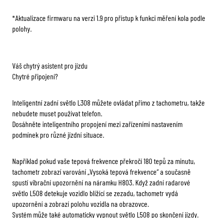
*Aktualizace firmwaru na verzi 1.9 pro přístup k funkci měření kola podle
polohy.
Váš chytrý asistent pro jízdu
Chytré připojení?
Inteligentní zadní světlo L308 můžete ovládat přímo z tachometru, takže
nebudete muset používat telefon.
Dosáhněte inteligentního propojení mezi zařízeními nastavením
podmínek pro různé jízdní situace.
Například pokud vaše tepová frekvence překročí 180 tepů za minutu,
tachometr zobrazí varování „Vysoká tepová frekvence“ a současně
spustí vibrační upozornění na náramku H803. Když zadní radarové
světlo L508 detekuje vozidlo blížící se zezadu, tachometr vydá
upozornění a zobrazí polohu vozidla na obrazovce.
Systém může také automaticky vypnout světlo L508 po skončení jízdy.