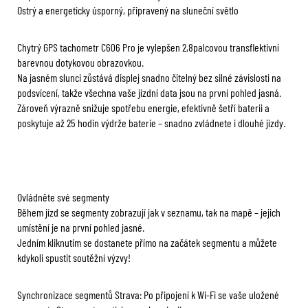
Ostrý a energeticky úsporný, připravený na sluneční světlo
Chytrý GPS tachometr C606 Pro je vylepšen 2,8palcovou transflektivní
barevnou dotykovou obrazovkou.
Na jasném slunci zůstává displej snadno čitelný bez silné závislosti na
podsvícení, takže všechna vaše jízdní data jsou na první pohled jasná.
Zároveň výrazně snižuje spotřebu energie, efektivně šetří baterii a
poskytuje až 25 hodin výdrže baterie – snadno zvládnete i dlouhé jízdy.
Ovládněte své segmenty
Během jízd se segmenty zobrazují jak v seznamu, tak na mapě – jejich
umístění je na první pohled jasné.
Jedním kliknutím se dostanete přímo na začátek segmentu a můžete
kdykoli spustit soutěžní výzvy!
Synchronizace segmentů Strava: Po připojení k Wi-Fi se vaše uložené