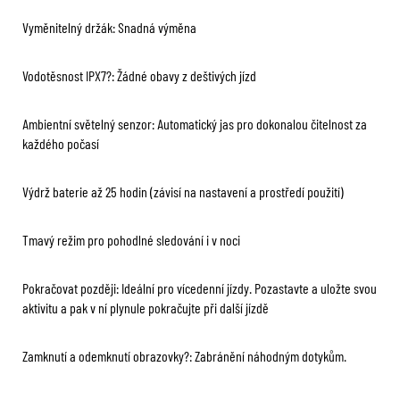
Vyměnitelný držák: Snadná výměna
Vodotěsnost IPX7?: Žádné obavy z deštivých jízd
Ambientní světelný senzor: Automatický jas pro dokonalou čitelnost za
každého počasí
Výdrž baterie až 25 hodin (závisí na nastavení a prostředí použití)
Tmavý režim pro pohodlné sledování i v noci
Pokračovat později: Ideální pro vícedenní jízdy. Pozastavte a uložte svou
aktivitu a pak v ní plynule pokračujte při další jízdě
Zamknutí a odemknutí obrazovky?: Zabránění náhodným dotykům.