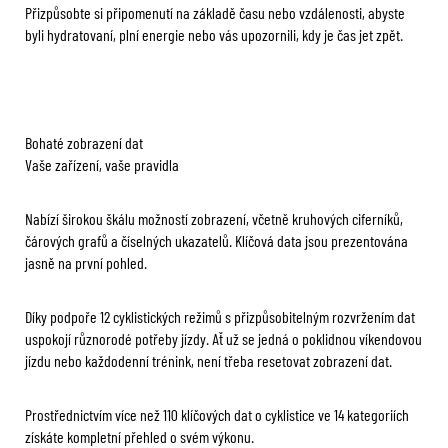
Přizpůsobte si připomenutí na základě času nebo vzdálenosti, abyste
byli hydratovaní, plní energie nebo vás upozornili, kdy je čas jet zpět.
Bohaté zobrazení dat
Vaše zařízení, vaše pravidla
Nabízí širokou škálu možností zobrazení, včetně kruhových ciferníků,
čárových grafů a číselných ukazatelů. Klíčová data jsou prezentována
jasně na první pohled.
Díky podpoře 12 cyklistických režimů s přizpůsobitelným rozvržením dat
uspokojí různorodé potřeby jízdy. Ať už se jedná o poklidnou víkendovou
jízdu nebo každodenní trénink, není třeba resetovat zobrazení dat.
Prostřednictvím více než 110 klíčových dat o cyklistice ve 14 kategoriích
získáte kompletní přehled o svém výkonu.