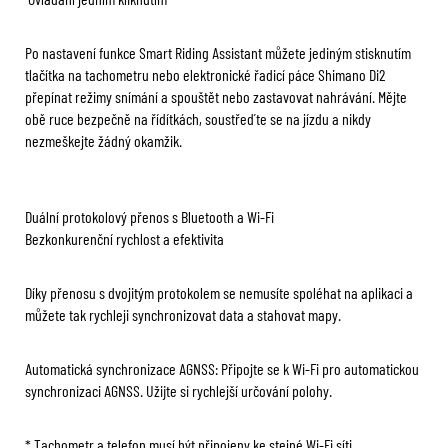
Po nastavení funkce Smart Riding Assistant můžete jediným stisknutím
tlačítka na tachometru nebo elektronické řadicí páce Shimano Di2
přepínat režimy snímání a spouštět nebo zastavovat nahrávání. Mějte
obě ruce bezpečně na řídítkách, soustřeďte se na jízdu a nikdy
nezmeškejte žádný okamžik.
Duální protokolový přenos s Bluetooth a Wi-Fi
Bezkonkurenční rychlost a efektivita
Díky přenosu s dvojitým protokolem se nemusíte spoléhat na aplikaci a
můžete tak rychleji synchronizovat data a stahovat mapy.
Automatická synchronizace AGNSS: Připojte se k Wi-Fi pro automatickou
synchronizaci AGNSS. Užijte si rychlejší určování polohy.
* Tachometr a telefon musí být připojeny ke stejné Wi-Fi síti