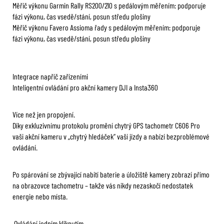
Měřič výkonu Garmin Rally RS200/210 s pedálovým měřením: podporuje
fázi výkonu, čas vsedě/stání, posun středu plošiny
Měřič výkonu Favero Assioma řady s pedálovým měřením: podporuje
fázi výkonu, čas vsedě/stání, posun středu plošiny
Integrace napříč zařízeními
Inteligentní ovládání pro akční kamery DJI a Insta360
Více než jen propojení.
Díky exkluzivnímu protokolu promění chytrý GPS tachometr C606 Pro
vaši akční kameru v „chytrý hledáček“ vaší jízdy a nabízí bezproblémové
ovládání.
Po spárování se zbývající nabití baterie a úložiště kamery zobrazí přímo
na obrazovce tachometru – takže vás nikdy nezaskočí nedostatek
energie nebo místa.
Ovládání jedním kliknutím