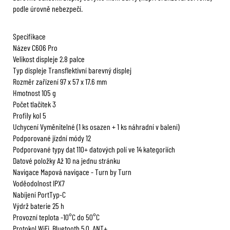
podle úrovně nebezpečí.
Specifikace
Název C606 Pro
Velikost displeje 2.8 palce
Typ displeje Transflektivní barevný displej
Rozměr zařízení 97 x 57 x 17.6 mm
Hmotnost 105 g
Počet tlačítek 3
Profily kol 5
Uchycení Vyměnitelné (1 ks osazen + 1 ks náhradní v balení)
Podporované jízdní módy 12
Podporované typy dat 110+ datových polí ve 14 kategoriích
Datové položky Až 10 na jednu stránku
Navigace Mapová navigace - Turn by Turn
Voděodolnost IPX7
Nabíjení PortTyp-C
Výdrž baterie 25 h
Provozní teplota -10°C do 50°C
Protokol WiFi, Bluetooth 5.0, ANT+