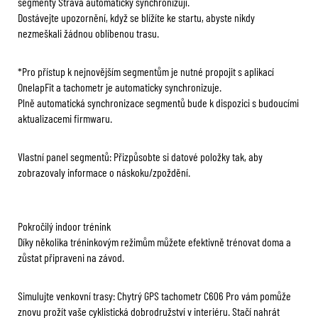
segmenty Strava automaticky synchronizují.
Dostávejte upozornění, když se blížíte ke startu, abyste nikdy
nezmeškali žádnou oblíbenou trasu.
*Pro přístup k nejnovějším segmentům je nutné propojit s aplikací
OnelapFit a tachometr je automaticky synchronizuje.
Plně automatická synchronizace segmentů bude k dispozici s budoucími
aktualizacemi firmwaru.
Vlastní panel segmentů: Přizpůsobte si datové položky tak, aby
zobrazovaly informace o náskoku/zpoždění.
Pokročilý indoor trénink
Díky několika tréninkovým režimům můžete efektivně trénovat doma a
zůstat připraveni na závod.
Simulujte venkovní trasy: Chytrý GPS tachometr C606 Pro vám pomůže
znovu prožít vaše cyklistická dobrodružství v interiéru. Stačí nahrát