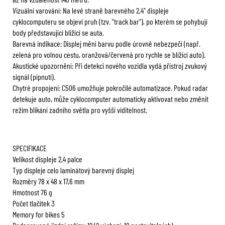
Vizuální varování: Na levé straně barevného 2,4" displeje
cyklocomputeru se objeví pruh (tzv. "track bar"), po kterém se pohybují
body představující blížící se auta.
Barevná indikace: Displej mění barvu podle úrovně nebezpečí (např.
zelená pro volnou cestu, oranžová/červená pro rychle se blížící auto).
Akustické upozornění: Při detekci nového vozidla vydá přístroj zvukový
signál (pípnutí).
Chytré propojení: C506 umožňuje pokročilé automatizace. Pokud radar
detekuje auto, může cyklocomputer automaticky aktivovat nebo změnit
režim blikání zadního světla pro vyšší viditelnost.
SPECIFIKACE
Velikost displeje 2,4 palce
Typ displeje celo laminátový barevný displej
Rozměry 78 x 48 x 17,6 mm
Hmotnost 76 g
Počet tlačítek 3
Memory for bikes 5