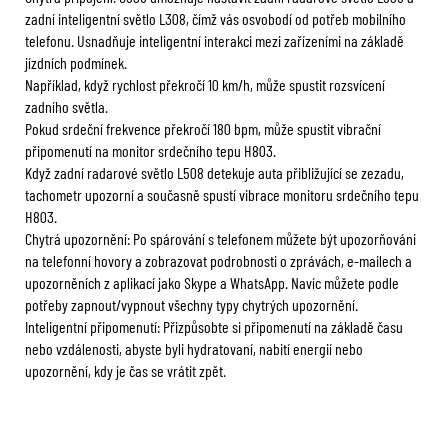
zadní inteligentní světlo L308, čímž vás osvobodí od potřeb mobilního
telefonu. Usnadňuje inteligentní interakci mezi zařízeními na základě
jízdních podmínek.
Například, když rychlost překročí 10 km/h, může spustit rozsvícení
zadního světla.
Pokud srdeční frekvence překročí 180 bpm, může spustit vibrační
připomenutí na monitor srdečního tepu H803.
Když zadní radarové světlo L508 detekuje auta přibližující se zezadu,
tachometr upozorní a současně spustí vibrace monitoru srdečního tepu
H803.
Chytrá upozornění: Po spárování s telefonem můžete být upozorňováni
na telefonní hovory a zobrazovat podrobnosti o zprávách, e-mailech a
upozorněních z aplikací jako Skype a WhatsApp. Navíc můžete podle
potřeby zapnout/vypnout všechny typy chytrých upozornění.
Inteligentní připomenutí: Přizpůsobte si připomenutí na základě času
nebo vzdálenosti, abyste byli hydratovaní, nabití energií nebo
upozornění, kdy je čas se vrátit zpět.