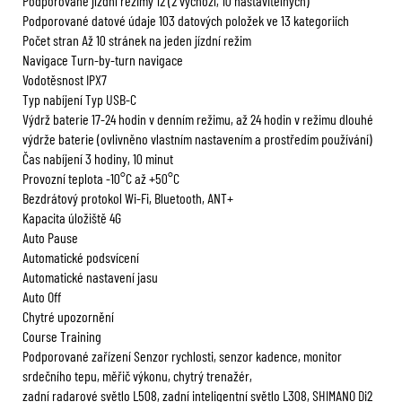
Podporované jízdní režimy 12 (2 výchozí, 10 nastavitelných)
Podporované datové údaje 103 datových položek ve 13 kategoriích
Počet stran Až 10 stránek na jeden jízdní režim
Navigace Turn-by-turn navigace
Vodotěsnost IPX7
Typ nabíjení Typ USB-C
Výdrž baterie 17-24 hodin v denním režimu, až 24 hodin v režimu dlouhé
výdrže baterie (ovlivněno vlastním nastavením a prostředím používání)
Čas nabíjení 3 hodiny, 10 minut
Provozní teplota -10°C až +50°C
Bezdrátový protokol Wi-Fi, Bluetooth, ANT+
Kapacita úložiště 4G
Auto Pause
Automatické podsvícení
Automatické nastavení jasu
Auto Off
Chytré upozornění
Course Training
Podporované zařízení Senzor rychlosti, senzor kadence, monitor
srdečního tepu, měřič výkonu, chytrý trenažér,
zadní radarové světlo L508, zadní inteligentní světlo L308, SHIMANO Di2