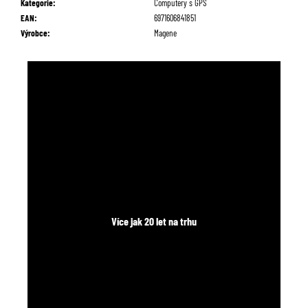
Kategorie
:
Computery s GPS
EAN
:
6971606841851
Výrobce
:
Magene
Více jak 20 let na trhu