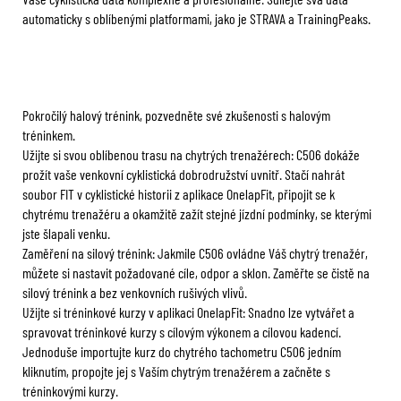
automaticky s oblíbenými platformami, jako je STRAVA a TrainingPeaks.
Pokročilý halový trénink, pozvedněte své zkušenosti s halovým
tréninkem.
Užijte si svou oblíbenou trasu na chytrých trenažérech: C506 dokáže
prožít vaše venkovní cyklistická dobrodružství uvnitř. Stačí nahrát
soubor FIT v cyklistické historii z aplikace OnelapFit, připojit se k
chytrému trenažéru a okamžitě zažít stejné jízdní podmínky, se kterými
jste šlapali venku.
Zaměření na silový trénink: Jakmile C506 ovládne Váš chytrý trenažér,
můžete si nastavit požadované cíle, odpor a sklon. Zaměřte se čistě na
silový trénink a bez venkovních rušivých vlivů.
Užijte si tréninkové kurzy v aplikaci OnelapFit: Snadno lze vytvářet a
spravovat tréninkové kurzy s cílovým výkonem a cílovou kadencí.
Jednoduše importujte kurz do chytrého tachometru C506 jedním
kliknutím, propojte jej s Vaším chytrým trenažérem a začněte s
tréninkovými kurzy.