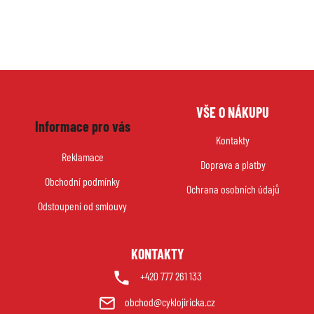
Z
VŠE O NÁKUPU
á
Informace pro vás
p
Kontakty
a
Reklamace
Doprava a platby
t
Obchodní podmínky
í
Ochrana osobních údajů
Odstoupení od smlouvy
KONTAKTY
+420 777 261 133
obchod@cyklojiricka.cz