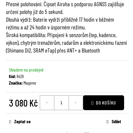
č
Přesné polohování: Čipset Airoha s podporou AGNSS zajišťuje
u
určení polohy již do 5 sekund.
j
Dlouhá výdrž: Baterie vydrží přibližně 17 hodin v běžném
e
režimu a až 24 hodin v úsporném režimu.
m
Široká kompatibilita: Připojení k senzorům (tep, kadence,
e
výkon), chytrým trenažérům, radarům a elektronickému řazení
(Shimano Di2, SRAM eTap) přes ANT+ a Bluetooth
Skladem na prodejně
Kód:
6429
Značka:
Magene
3 080 Kč
DO KOŠÍKU
Měrná
cena:
Zeptat se
Sdílet