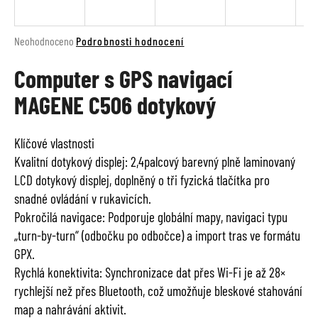
a
j
Průměrné
Neohodnoceno
Podrobnosti hodnocení
í
hodnocení
t
Computer s GPS navigací
produktu
je
?
MAGENE C506 dotykový
0,0
z
5
Klíčové vlastnosti
hvězdiček.
Kvalitní dotykový displej: 2,4palcový barevný plně laminovaný
HLEDAT
LCD dotykový displej, doplněný o tři fyzická tlačítka pro
snadné ovládání v rukavicích.
Pokročilá navigace: Podporuje globální mapy, navigaci typu
D
„turn-by-turn“ (odbočku po odbočce) a import tras ve formátu
o
GPX.
p
Rychlá konektivita: Synchronizace dat přes Wi-Fi je až 28×
o
rychlejší než přes Bluetooth, což umožňuje bleskové stahování
r
u
map a nahrávání aktivit.