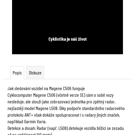
Cyklistika je náš život
Popis
Diskuze
Jak sledování vozidel na Magene C506 funguje
Cyklocomputer Magene C506 (včetně verze SE) sám o sobě vozy
nesleduje, ale slouží jako zobrazovací jednotka pro zpětný radar,
nejčastěji model Magene L508. Díky podpoře standardního radarového
protokolu ANT+ však dokáže spolupracovat i s radary jiných značek,
například Garmin Varia.
Detekce a dosah: Radar (např. L508) detekuje vozidla blížící se zezadu
až na vzdálenost 140 metrů.