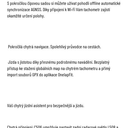
S pokročilou čipovou sadou si můžete užívat pohodlí offline automatické
synchronizace AGNSS. Díky připojení k Wi-Fi Vám tachometr zajistí
okamžité určení polohy.
Pokročilá chytrá navigace. Spolehlivý průvodce na cestách.
Jízda s jistotou díky přesnému podrobnému navádění. Bezplatný
přístup ke stažení globálních map na chytrém tachometru a přímý
import souborů GPX do aplikace OnelapFit.
Váš chytrý jízdní asistent pro bezpečnější a jízdu.
Chytrá připojení: C506 umožňuje nastavit zadní radarové světlo L508 a