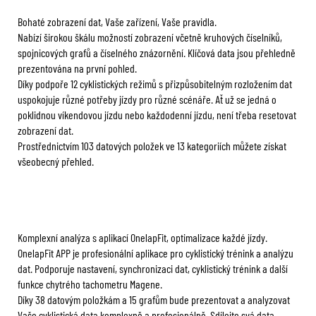
Bohaté zobrazení dat, Vaše zařízení, Vaše pravidla.
Nabízí širokou škálu možností zobrazení včetně kruhových číselníků,
spojnicových grafů a číselného znázornění. Klíčová data jsou přehledně
prezentována na první pohled.
Díky podpoře 12 cyklistických režimů s přizpůsobitelným rozložením dat
uspokojuje různé potřeby jízdy pro různé scénáře. Ať už se jedná o
poklidnou víkendovou jízdu nebo každodenní jízdu, není třeba resetovat
zobrazení dat.
Prostřednictvím 103 datových položek ve 13 kategoriích můžete získat
všeobecný přehled.
Komplexní analýza s aplikací OnelapFit, optimalizace každé jízdy.
OnelapFit APP je profesionální aplikace pro cyklistický trénink a analýzu
dat. Podporuje nastavení, synchronizaci dat, cyklistický trénink a další
funkce chytrého tachometru Magene.
Díky 38 datovým položkám a 15 grafům bude prezentovat a analyzovat
Vaše cyklistická data komplexně a profesionálně. Sdílejte svá data