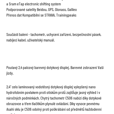
a Sram eTap electronic shifting system
Podporované satelity Beidou, GPS, Glonass, Galileo
Přenos dat Kompatibilní se STRAVA, Trainingpeaks
Součástí balení - tachometr, uchycení zařízení, bezpečnostní pásek,
nabíjecí kabel, uživatelský manuál.
Poutavý 2,4 palcový barevný dotykový displej. Barevné zobrazení Vaší
jízdy.
2,4" celo laminovaný vodotěsný dotykový displej vylepšený nano
hydrofobním povlakem proti otiskům prstů zajišťuje jasný výhled i v
náročných podmínkách. Chytrý tachometr C506 nabízí díky dotykové
obrazovce a třem tlačítkům plynulé ovládání. Díky vysoce pevnému
Asahi sklu je C506 odolný proti poškrábání od předmětů každodenní