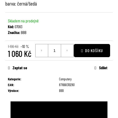
č
barva: černá/šedá
u
j
e
Skladem na prodejně
m
Kód:
07083
e
Značka:
BBB
1 190 Kč
–10 %
DO KOŠÍKU
1 060 Kč
Měrná
cena:
Zeptat se
Sdílet
Kategorie
:
Computery
EAN
:
8716683102161
Výrobce
:
BBB