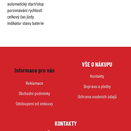
automatický start/stop
porovnávání rychlosti
celkový čas jízdy
indikátor stavu baterie
Z
VŠE O NÁKUPU
á
Informace pro vás
p
Kontakty
a
Reklamace
Doprava a platby
t
Obchodní podmínky
í
Ochrana osobních údajů
Odstoupení od smlouvy
KONTAKTY