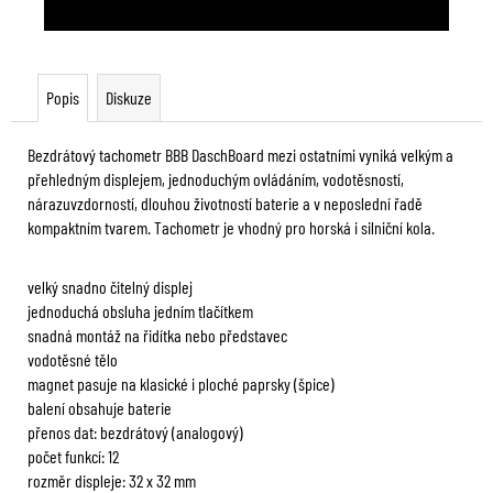
Popis
Diskuze
Bezdrátový tachometr BBB DaschBoard mezi ostatními vyniká velkým a
přehledným displejem, jednoduchým ovládáním, vodotěsností,
nárazuvzdorností, dlouhou životností baterie a v neposlední řadě
kompaktním tvarem. Tachometr je vhodný pro horská i silniční kola.
velký snadno čitelný displej
jednoduchá obsluha jedním tlačítkem
snadná montáž na řidítka nebo představec
vodotěsné tělo
magnet pasuje na klasické i ploché paprsky (špice)
balení obsahuje baterie
přenos dat: bezdrátový (analogový)
počet funkcí: 12
rozměr displeje: 32 x 32 mm