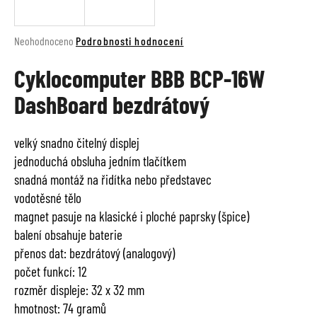
a
j
Průměrné
Neohodnoceno
Podrobnosti hodnocení
í
hodnocení
t
Cyklocomputer BBB BCP-16W
produktu
je
?
DashBoard bezdrátový
0,0
z
5
velký snadno čitelný displej
hvězdiček.
jednoduchá obsluha jedním tlačítkem
HLEDAT
snadná montáž na řidítka nebo představec
vodotěsné tělo
magnet pasuje na klasické i ploché paprsky (špice)
D
balení obsahuje baterie
o
přenos dat: bezdrátový (analogový)
p
počet funkcí: 12
o
rozměr displeje: 32 x 32 mm
r
u
hmotnost: 74 gramů