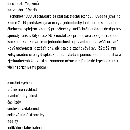
hmotnost: 74 gramů
barva: černá/šedá
Tachometr BBB DaschBoard se stal tak trochu ikonou. Původně jsme ho
v roce 2006 představili jako malý a jednoduchý tachometr, se snadno
čitelným displejem, vhodný pro všechny, kteří chtějí základní design bez
spousty funkcí. Když roce 2017 nastal čas pro inovaci designu, rozhodli
jsme se respektovat jeho jednoduchost a pozvednout na vyšší úroveň.
Nový tachometr je zeštíhlený, ale stále si zachovává svůj 32 x 32 mm
velký snadno čitelný displej. Snadné ovládání pomocí jednoho tlačítka a
zjednodušená konstrukce znamená méně spojů a ještě lepší ochranu
vůči nepříznivému počasí.
aktuální rychlost
průměrná rychlost
maximální rychlost
čas jízdy
cestovní vzdálenost
celkově ujeté kilometry
hodiny
indikátor slabé baterie