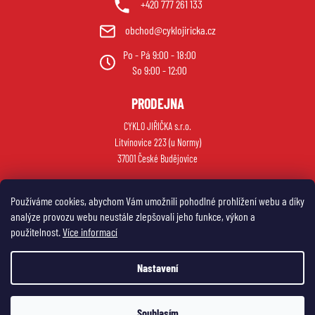
+420 777 261 133
obchod@cyklojiricka.cz
Po - Pá 9:00 - 18:00
So 9:00 - 12:00
PRODEJNA
CYKLO JIŘIČKA s.r.o.
Litvínovice 223 (u Normy)
37001 České Budějovice
Používáme cookies, abychom Vám umožnili pohodlné prohlížení webu a díky
analýze provozu webu neustále zlepšovali jeho funkce, výkon a
použitelnost.
Více informací
Nastavení
Vytvořil Shoptet
Souhlasím