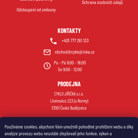
í
Ochrana osobních údajů
Odstoupení od smlouvy
KONTAKTY
+420 777 261 133
obchod@cyklojiricka.cz
Po - Pá 9:00 - 18:00
So 9:00 - 12:00
PRODEJNA
CYKLO JIŘIČKA s.r.o.
Litvínovice 223 (u Normy)
37001 České Budějovice
Používáme cookies, abychom Vám umožnili pohodlné prohlížení webu a díky
analýze provozu webu neustále zlepšovali jeho funkce, výkon a