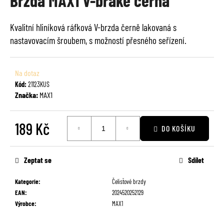
Brzda MAX1 V-brake černá
je
a
0,0
j
Kvalitní hliníková ráfková V-brzda černě lakovaná s
z
í
nastavovacím šroubem, s možností přesného seřízení.
5
t
hvězdiček.
?
Na dotaz
Kód:
21123KUS
Značka:
MAX1
HLEDAT
189 Kč
DO KOŠÍKU
Měrná
cena:
Zeptat se
Sdílet
D
o
Kategorie
:
Čelisťové brzdy
p
EAN
:
2024520252129
o
Výrobce
:
MAX1
r
u