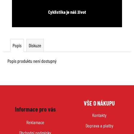
Cyklistika je náš život
Popis
Diskuze
Popis produktu není dostupný
Z
VŠE O NÁKUPU
á
Informace pro vás
p
Kontakty
a
Reklamace
Doprava a platby
t
Obchodní podmínky