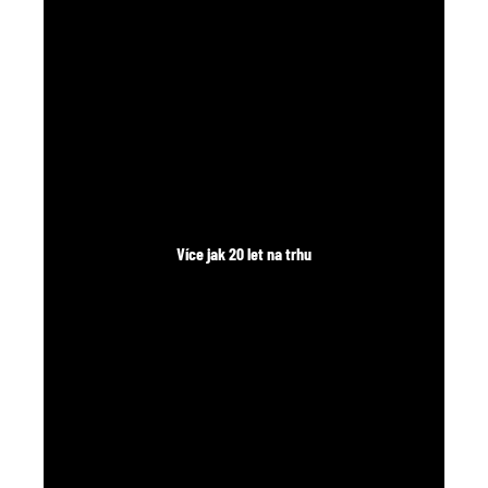
č
u
j
e
m
e
Více jak 20 let na trhu