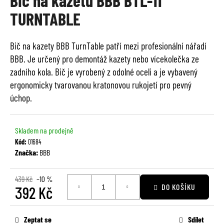
Bič na kazetu BBB BTL-11
je
a
TURNTABLE
0,0
j
z
í
5
Bič na kazety BBB TurnTable patří mezi profesionální nářadí
t
hvězdiček.
BBB. Je určený pro demontáž kazety nebo vícekolečka ze
?
zadního kola. Bič je vyrobený z odolné oceli a je vybavený
ergonomicky tvarovanou kratonovou rukojetí pro pevný
úchop.
HLEDAT
Skladem na prodejně
Kód:
01684
Značka:
BBB
D
o
439 Kč
–10 %
p
DO KOŠÍKU
392 Kč
o
Měrná
r
cena:
u
Zeptat se
Sdílet