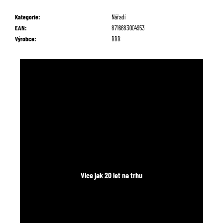
č
u
Kategorie
:
Nářadí
j
EAN
:
8716683004953
e
Výrobce
:
BBB
m
e
Více jak 20 let na trhu