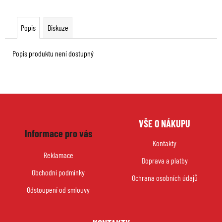
Popis
Diskuze
Popis produktu není dostupný
Z
VŠE O NÁKUPU
á
Informace pro vás
p
Kontakty
a
Reklamace
Doprava a platby
t
Obchodní podmínky
í
Ochrana osobních údajů
Odstoupení od smlouvy