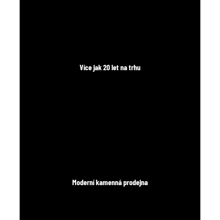
č
u
j
e
m
e
Více jak 20 let na trhu
Moderní kamenná prodejna