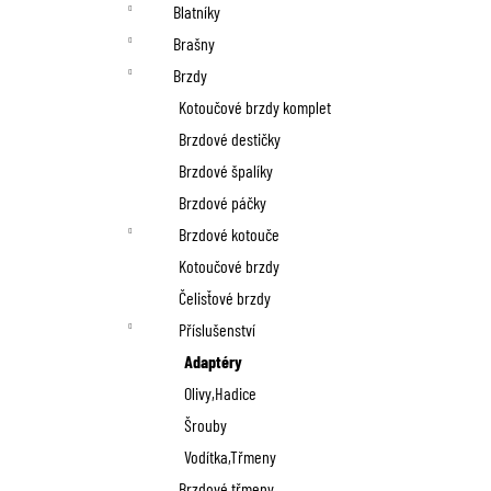
n
Blatníky
í
Brašny
p
Brzdy
Kotoučové brzdy komplet
a
Brzdové destičky
n
Brzdové špalíky
Brzdové páčky
e
Brzdové kotouče
l
Kotoučové brzdy
Čelisťové brzdy
Příslušenství
Adaptéry
Olivy,Hadice
Šrouby
Vodítka,Třmeny
Brzdové třmeny