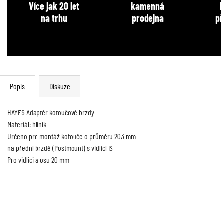
Více jak 20 let
kamenná
na trhu
prodejna
p
Popis
Diskuze
HAYES Adaptér kotoučové brzdy
Materiál: hliník
Určeno pro montáž kotouče o průměru 203 mm 
na přední brzdě (Postmount) s vidlicí IS
Pro vidlici a osu 20 mm