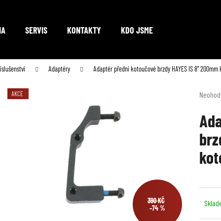
NA
SERVIS
KONTAKTY
KDO JSME
Co potřebujete najít?
íslušenství
Adaptéry
Adaptér přední kotoučové brzdy HAYES IS 8" 200mm 
Průměr
AKCE
Neohod
hodnoc
HLEDAT
produkt
Ada
je
brz
0,0
z
Doporučujeme
kot
5
hvězdič
390 KČ
Sklad
–74 %