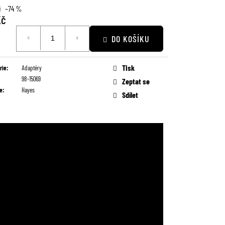
č
–74 %
Kč
DO KOŠÍKU
Tisk
rie
:
Adaptéry
98-15069
Zeptat se
e
:
Hayes
Sdílet