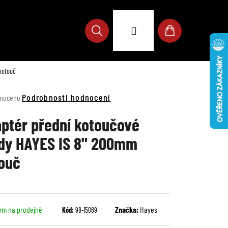
Přihlášení
Hledat
Nákupní
kotouč
košík
né
Podrobnosti hodnocení
noceno
ení
u
ptér přední kotoučové
dy HAYES IS 8" 200mm
ouč
ek.
em na prodejně
Značka:
Hayes
Kód:
98-15069