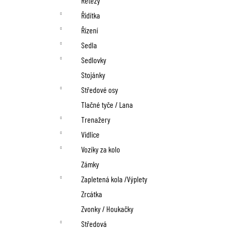
Řetězy
Řidítka
Řízení
Sedla
Sedlovky
Stojánky
Středové osy
Tlačné tyče / Lana
Trenažery
Vidlice
Vozíky za kolo
Zámky
Zapletená kola /Výplety
Zrcátka
Zvonky / Houkačky
Středová