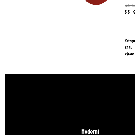
390 K
99 
Měrná
cena:
Katego
EAN
:
Výrobc
Moderní