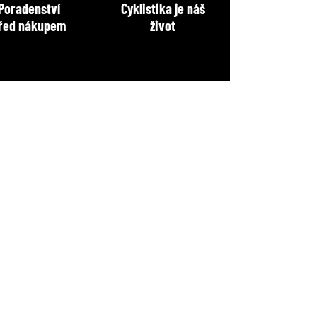
Poradenství
Cyklistika je náš
řed nákupem
život