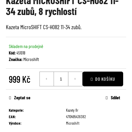
Kazeta MICROSHIFT CS-H082 11-
je
a
34 zubů, 8 rychlostí
0,0
j
z
í
5
Kazeta MicroSHIFT CS-H082 11-34 zubů.
t
hvězdiček.
?
Skladem na prodejně
Kód:
451018
Značka:
Microshift
HLEDAT
999 Kč
DO KOŠÍKU
Měrná
cena:
D
Zeptat se
Sdílet
o
p
Kategorie
:
Kazety 8r
o
EAN
:
4710495438382
r
Výrobce
:
Microshift
u