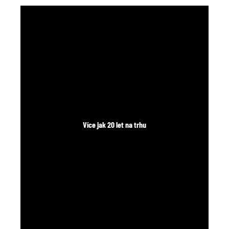
č
u
j
e
m
e
Více jak 20 let na trhu