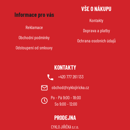
Z
VŠE O NÁKUPU
á
Informace pro vás
p
Kontakty
a
Reklamace
Doprava a platby
t
Obchodní podmínky
í
Ochrana osobních údajů
Odstoupení od smlouvy
KONTAKTY
+420 777 261 133
obchod@cyklojiricka.cz
Po - Pá 9:00 - 18:00
So 9:00 - 12:00
PRODEJNA
CYKLO JIŘIČKA s.r.o.