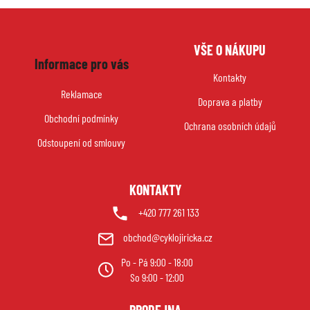
á
d
Z
a
VŠE O NÁKUPU
á
c
Informace pro vás
p
í
Kontakty
p
a
Reklamace
r
Doprava a platby
t
v
Obchodní podmínky
í
Ochrana osobních údajů
k
Odstoupení od smlouvy
y
v
ý
KONTAKTY
p
i
+420 777 261 133
s
obchod@cyklojiricka.cz
u
Po - Pá 9:00 - 18:00
So 9:00 - 12:00
PRODEJNA