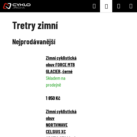
K
Přejít
Hledat
Nákupní
M
Přihlášení
na
o
Zpět
Zpět
obsah
košík
š
Tretry zimní
í
C
k
Nejprodávanější
o
p
o
Zimní cyklistická
t
obuv FORCE MTB
GLACIER, černé
ř
Skladem na
e
prodejně
b
u
1 850 Kč
j
Zimní cyklistická
e
obuv
t
NORTHWAVE
e
CELSIUS XC
n