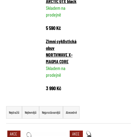
ARCTIC GTX black
a
Skladem na
j
prodejně
í
5 590 Kč
t
?
Zimní cyklistická
obuv
NORTHWAVE X-
MAGMA CORE
Skladem na
HLEDAT
prodejně
3 990 Kč
D
Ř
o
a
p
Nejdražší
Nejlevnější
Nejprodávanější
Abecedně
o
z
r
e
V
u
AKCE
AKCE
n