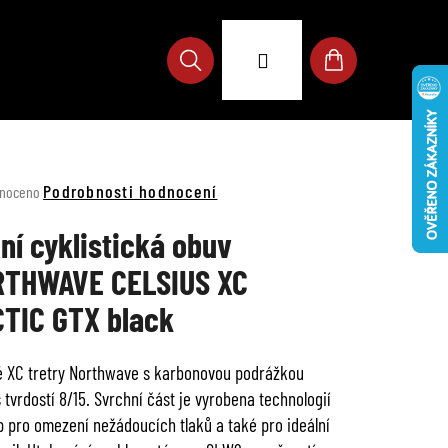
Přihlášení
Hledat
Nákupní
košík
né
Podrobnosti hodnocení
noceno
ení
u
ní cyklistická obuv
THWAVE CELSIUS XC
TIC GTX black
ek.
 XC tretry Northwave s karbonovou podrážkou
 tvrdostí 8/15. Svrchní část je vyrobena technologií
p pro omezení nežádoucích tlaků a také pro ideální