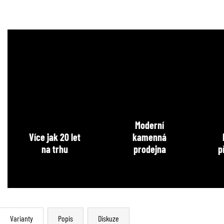
Moderní
Více jak 20 let
kamenná
na trhu
prodejna
p
Varianty
Popis
Diskuze