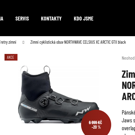
NA
SERVIS
KONTAKTY
KDO JSME
Co potřebujete najít?
Tretry zimní
Zimní cyklistická obuv NORTHWAVE CELSIUS XC ARCTIC GTX black
Průměr
AKCE
Neohod
hodnoc
HLEDAT
produkt
Zim
je
NOR
0,0
z
Doporučujeme
ARC
5
hvězdič
Pánské
Jaws s
6 999 KČ
overla
–20 %