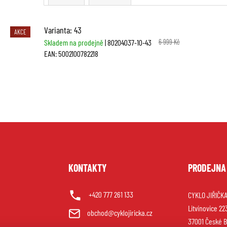
Varianta: 43
AKCE
Skladem na prodejně
| 80204037-10-43
6 999 Kč
EAN:
5002100782218
U
KONTAKTY
PRODEJNA
+420 777 261 133
CYKLO JIŘIČKA 
Litvínovice 22
obchod@cyklojiricka.cz
37001 České B