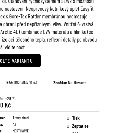
 sil. Utahování rychlosystémem SLW2 s možností
o nastavení. Neoprenový kotníkový úplet Easyfit
lex s Gore-Tex Rattler membránou neomezuje
a chrání před nepříznivými vlivy. Vnitřní 4-vrstvá
 Arctic 4L (kombinace EVA materiáu a hliníku) se
 izolaci tělesného tepla, reflexní detaily po obvodu
ší viditelnost.
OLTE VARIANTU
Značka:
Northwave
Kód:
80204037-10-43
Kč
–20 %
90 Kč
Tisk
rie
:
Tretry zimní
ta
:
43
Zeptat se
e
:
NORTHWAVE