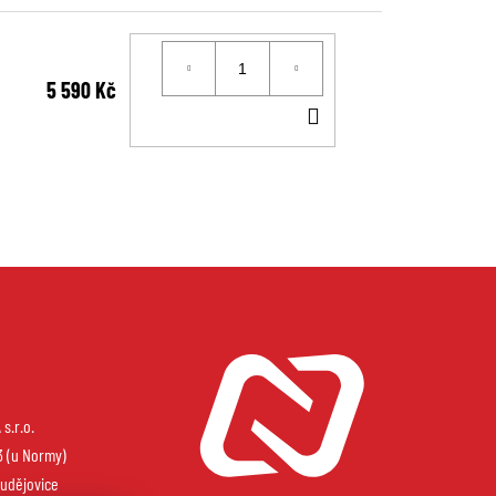
5 590 Kč
DO
KOŠÍKU
s.r.o.
3 (u Normy)
udějovice