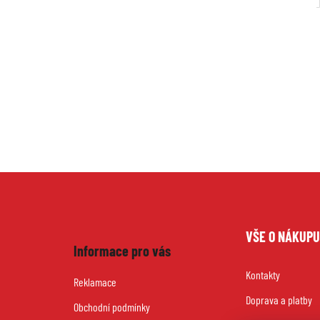
Z
VŠE O NÁKUP
á
Informace pro vás
Kontakty
p
Reklamace
Doprava a platby
a
Obchodní podmínky