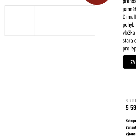
přenos
jemnéh
Climaf
pohyb 
vložka
stará o
pro lep
ZV
6 999 
5 5
Měrná
cena:
Katego
Varian
Výrobc