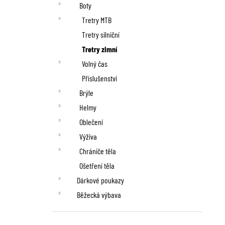
n
Boty
í
Tretry MTB
p
Tretry silniční
Tretry zimní
a
Volný čas
n
Příslušenství
Brýle
e
Helmy
l
Oblečení
Výživa
Chrániče těla
Ošetření těla
Dárkové poukazy
Běžecká výbava