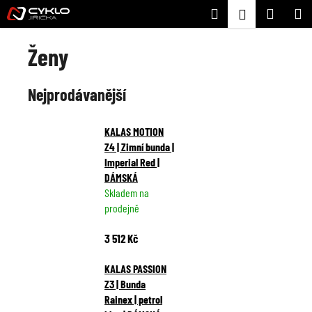
K
Přejít
Hledat
Nákupní
M
Přihlášení
na
o
Zpět
Zpět
obsah
košík
š
Ženy
í
C
k
Nejprodávanější
o
p
o
KALAS MOTION
t
Z4 | Zimní bunda |
Imperial Red |
ř
DÁMSKÁ
e
Skladem na
b
prodejně
u
j
3 512 Kč
e
KALAS PASSION
t
Z3 | Bunda
e
Rainex | petrol
n