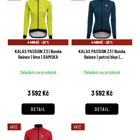
č
ý
í
u
p
p
j
i
r
e
s
m
o
p
e
d
4 490 KČ
–20 %
4 490 KČ
–20 %
r
u
KALAS PASSION Z3 | Bunda
KALAS PASSION Z3 | Bunda
o
k
Rainex | lime | DÁMSKÁ
Rainex | petrol blue |
d
DÁMSKÁ
t
u
ů
Skladem na prodejně
Skladem na prodejně
k
t
3 592 Kč
3 592 Kč
ů
DETAIL
DETAIL
AKCE
AKCE