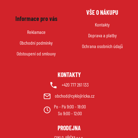
d
Z
a
VŠE O NÁKUPU
á
c
Informace pro vás
p
í
Kontakty
p
a
Reklamace
r
Doprava a platby
t
v
Obchodní podmínky
í
Ochrana osobních údajů
k
Odstoupení od smlouvy
y
v
ý
KONTAKTY
p
i
+420 777 261 133
s
obchod@cyklojiricka.cz
u
Po - Pá 9:00 - 18:00
So 9:00 - 12:00
PRODEJNA
CYKLO JIŘIČKA s.r.o.