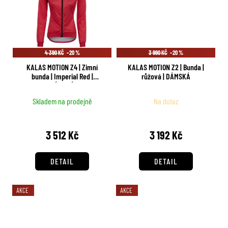
4 390 KČ
–20 %
3 990 KČ
–20 %
KALAS MOTION Z4 | Zimní
KALAS MOTION Z2 | Bunda |
bunda | Imperial Red |
růžová | DÁMSKÁ
DÁMSKÁ
Skladem na prodejně
Na dotaz
3 512 Kč
3 192 Kč
DETAIL
DETAIL
AKCE
AKCE