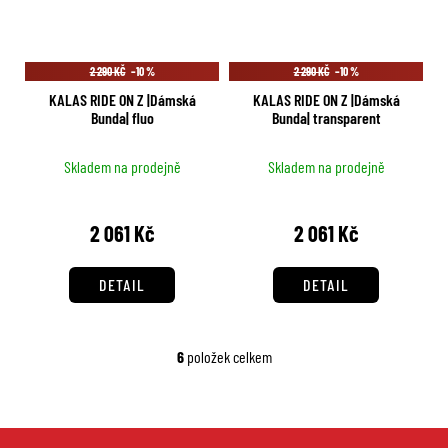
2 290 KČ
–10 %
2 290 KČ
–10 %
KALAS RIDE ON Z |Dámská
KALAS RIDE ON Z |Dámská
Bunda| fluo
Bunda| transparent
Skladem na prodejně
Skladem na prodejně
2 061 Kč
2 061 Kč
DETAIL
DETAIL
6
položek celkem
O
v
l
á