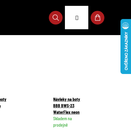
Přihlášení
Hledat
Nákupní
košík
boty
Návleky na boty
4
BBB BWS-23
WaterFlex neon
Skladem na
prodejně