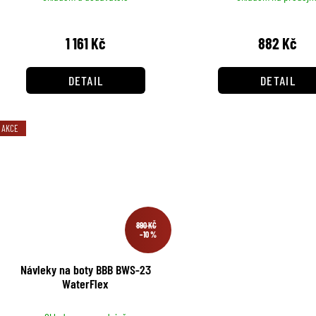
u
d
k
1 161 Kč
882 Kč
u
t
k
DETAIL
DETAIL
ů
t
ů
AKCE
890 KČ
–10 %
Návleky na boty BBB BWS-23
WaterFlex