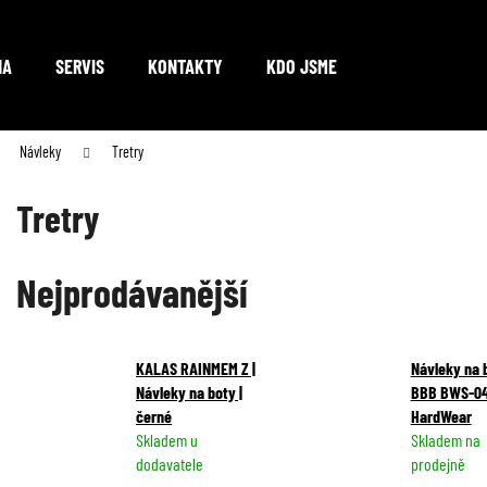
NA
SERVIS
KONTAKTY
KDO JSME
Co potřebujete najít?
Návleky
Tretry
Tretry
HLEDAT
Nejprodávanější
Doporučujeme
KALAS RAINMEM Z |
Návleky na 
Návleky na boty |
BBB BWS-0
černé
HardWear
Skladem u
Skladem na
dodavatele
prodejně