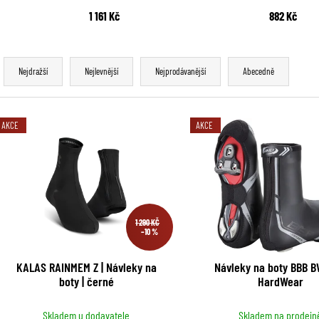
1 161 Kč
882 Kč
Ř
Nejdražší
Nejlevnější
Nejprodávanější
Abecedně
a
z
V
AKCE
AKCE
e
ý
n
p
í
i
p
1 290 KČ
s
–10 %
r
p
KALAS RAINMEM Z | Návleky na
Návleky na boty BBB 
o
boty | černé
HardWear
r
d
o
Skladem u dodavatele
Skladem na prodejn