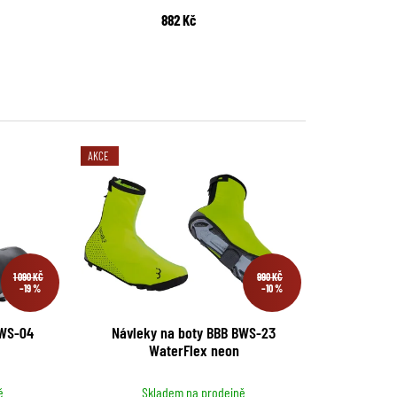
882 Kč
AKCE
1 090 KČ
990 KČ
–19 %
–10 %
BWS-04
Návleky na boty BBB BWS-23
WaterFlex neon
ě
Skladem na prodejně