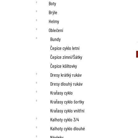
n
Boty
í
Brýle
p
Helmy
Oblečení
a
Bundy
n
Čepice cyklo letní
Čepice zimní/Šátky
e
Čepice kšiltovky
l
Dresy krátký rukáv
Dresy dlouhý rukáv
Kraťasy cyklo
Kraťasy cyklo šortky
Kraťasy cyklo vnitřní
Kalhoty cyklo 3/4
Kalhoty cyklo dlouhé
Návleky