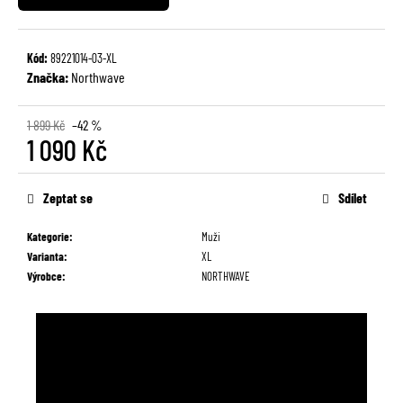
č
u
j
Kód:
89221014-03-XL
e
Značka:
Northwave
m
e
1 899 Kč
–42 %
1 090 Kč
Měrná
cena:
Zeptat se
Sdílet
Kategorie
:
Muži
Varianta
:
XL
Výrobce
:
NORTHWAVE