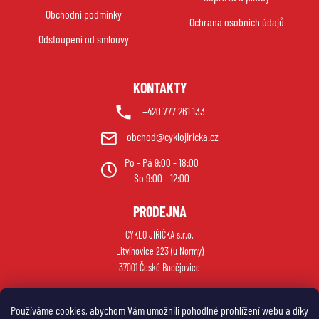
t
Obchodní podmínky
í
Ochrana osobních údajů
Odstoupení od smlouvy
KONTAKTY
+420 777 261 133
obchod@cyklojiricka.cz
Po - Pá 9:00 - 18:00
So 9:00 - 12:00
PRODEJNA
CYKLO JIŘIČKA s.r.o.
Litvínovice 223 (u Normy)
37001 České Budějovice
Používáme cookies, abychom Vám umožnili pohodlné prohlížení webu a díky