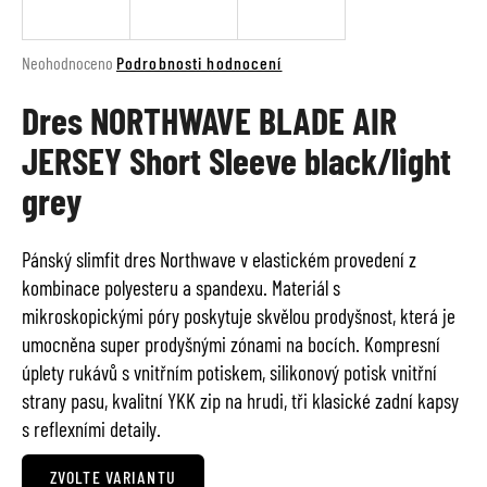
a
j
Průměrné
Neohodnoceno
Podrobnosti hodnocení
í
hodnocení
t
Dres NORTHWAVE BLADE AIR
produktu
je
?
JERSEY Short Sleeve black/light
0,0
z
grey
5
hvězdiček.
HLEDAT
Pánský slimfit dres Northwave v elastickém provedení z
kombinace polyesteru a spandexu. Materiál s
mikroskopickými póry poskytuje skvělou prodyšnost, která je
umocněna super prodyšnými zónami na bocích. Kompresní
D
úplety rukávů s vnitřním potiskem, silikonový potisk vnitřní
o
strany pasu, kvalitní YKK zip na hrudi, tři klasické zadní kapsy
p
o
s reflexními detaily.
r
u
ZVOLTE VARIANTU