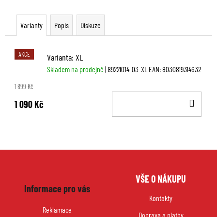
Varianty
Popis
Diskuze
AKCE
Varianta: XL
Skladem na prodejně
| 89221014-03-XL
EAN:
8030819314632
1 899 Kč
DO
1 090 Kč
KOŠ
Z
VŠE O NÁKUPU
á
Informace pro vás
p
Kontakty
a
Reklamace
Doprava a platby