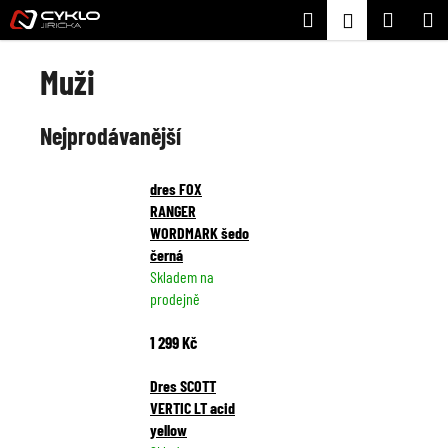
K
Přejít
Hledat
Nákupní
M
Přihlášení
na
o
Zpět
Zpět
obsah
košík
š
Muži
í
C
k
Nejprodávanější
o
p
o
dres FOX
t
RANGER
WORDMARK šedo
ř
černá
e
Skladem na
b
prodejně
u
j
1 299 Kč
e
Dres SCOTT
t
VERTIC LT acid
e
yellow
n