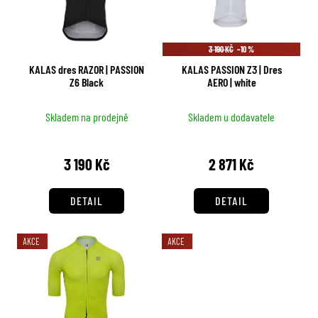
r
č
s
u
o
p
j
d
3 190 KČ
–10 %
r
e
u
m
KALAS dres RAZOR | PASSION
KALAS PASSION Z3 | Dres
o
k
Z6 Black
AERO | white
e
d
t
u
ů
Skladem na prodejně
Skladem u dodavatele
k
t
3 190 Kč
2 871 Kč
ů
DETAIL
DETAIL
AKCE
AKCE