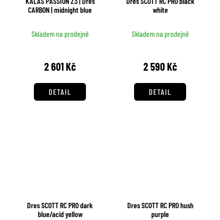
KALAS PASSION Z3 | Dres
Dres SCOTT RC PRO black
CARBON | midnight blue
white
Skladem na prodejně
Skladem na prodejně
2 601 Kč
2 590 Kč
DETAIL
DETAIL
Dres SCOTT RC PRO dark
Dres SCOTT RC PRO hush
blue/acid yellow
purple