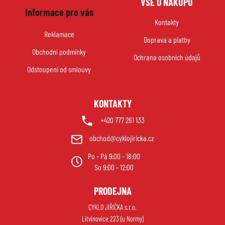
VŠE O NÁKUPU
á
r
Informace pro vás
p
v
Kontakty
a
k
Reklamace
Doprava a platby
y
t
Obchodní podmínky
v
í
Ochrana osobních údajů
ý
Odstoupení od smlouvy
p
i
s
KONTAKTY
u
+420 777 261 133
obchod@cyklojiricka.cz
Po - Pá 9:00 - 18:00
So 9:00 - 12:00
PRODEJNA
CYKLO JIŘIČKA s.r.o.
Litvínovice 223 (u Normy)