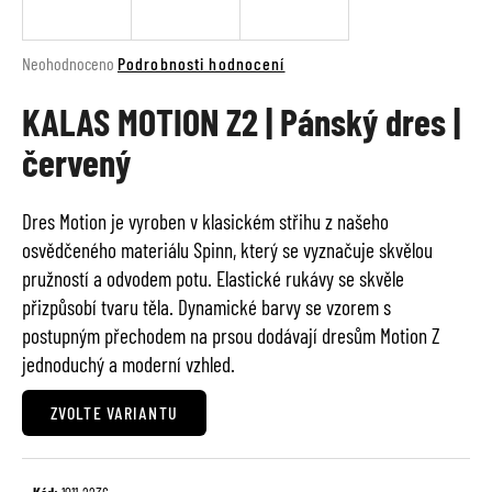
a
j
Průměrné
Neohodnoceno
Podrobnosti hodnocení
í
hodnocení
t
KALAS MOTION Z2 | Pánský dres |
produktu
je
?
červený
0,0
z
5
Dres Motion je vyroben v klasickém střihu z našeho
hvězdiček.
osvědčeného materiálu Spinn, který se vyznačuje skvělou
HLEDAT
pružností a odvodem potu. Elastické rukávy se skvěle
přizpůsobí tvaru těla. Dynamické barvy se vzorem s
postupným přechodem na prsou dodávají dresům Motion Z
D
jednoduchý a moderní vzhled.
o
p
ZVOLTE VARIANTU
o
r
u