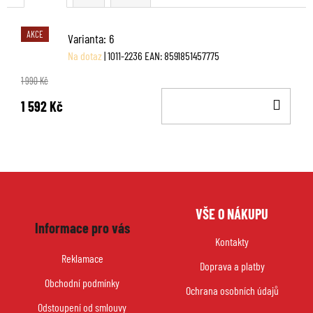
AKCE
Varianta: 6
Na dotaz
| 1011-2236
EAN:
8591851457775
1 990 Kč
DO
1 592 Kč
KOŠ
Z
VŠE O NÁKUPU
á
Informace pro vás
p
Kontakty
a
Reklamace
Doprava a platby
t
Obchodní podmínky
í
Ochrana osobních údajů
Odstoupení od smlouvy