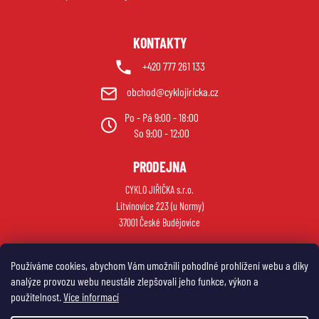
KONTAKTY
+420 777 261 133
obchod@cyklojiricka.cz
Po - Pá 9:00 - 18:00
So 9:00 - 12:00
PRODEJNA
CYKLO JIŘIČKA s.r.o.
Litvínovice 223 (u Normy)
37001 České Budějovice
Používáme cookies, abychom Vám umožnili pohodlné prohlížení webu a díky
analýze provozu webu neustále zlepšovali jeho funkce, výkon a
použitelnost.
Více informací