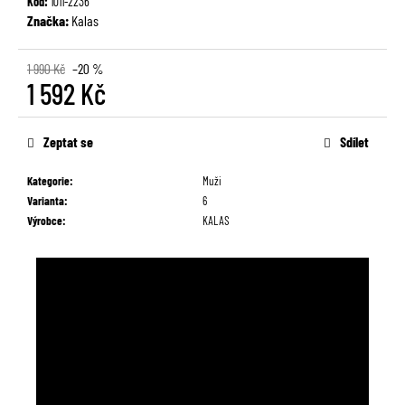
Kód:
1011-2236
č
Značka:
Kalas
u
j
e
1 990 Kč
–20 %
1 592 Kč
m
e
Měrná
cena:
Zeptat se
Sdílet
Kategorie
:
Muži
Varianta
:
6
Výrobce
:
KALAS