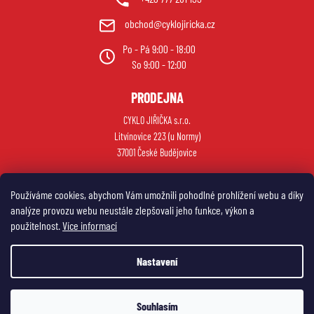
obchod@cyklojiricka.cz
Po - Pá 9:00 - 18:00
So 9:00 - 12:00
PRODEJNA
CYKLO JIŘIČKA s.r.o.
Litvínovice 223 (u Normy)
37001 České Budějovice
Používáme cookies, abychom Vám umožnili pohodlné prohlížení webu a díky
analýze provozu webu neustále zlepšovali jeho funkce, výkon a
použitelnost.
Více informací
Nastavení
Vytvořil Shoptet
Souhlasím