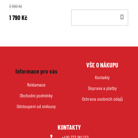
2 990 Kč
DO
1 790 Kč
KOŠ
Z
VŠE O NÁKUPU
á
Informace pro vás
p
Kontakty
a
Reklamace
Doprava a platby
t
Obchodní podmínky
í
Ochrana osobních údajů
Odstoupení od smlouvy
KONTAKTY
+420 777 261 133