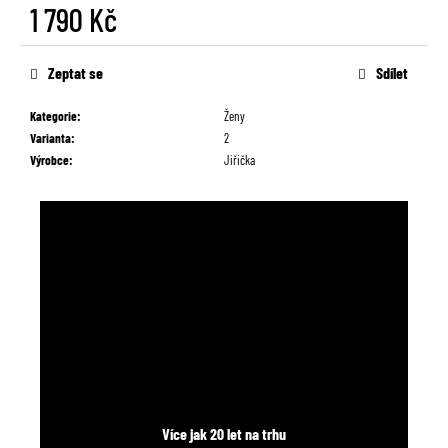
č
1 790 Kč
u
Měrná
j
cena:
Zeptat se
Sdílet
e
m
e
Kategorie
:
Ženy
Varianta
:
2
Výrobce
:
Jiřička
Více jak 20 let na trhu