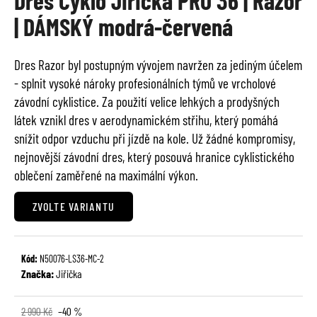
Dres Cyklo Jiřička PRO 36 | Razor
je
a
| DÁMSKÝ modrá-červená
0,0
j
z
í
5
Dres Razor byl postupným vývojem navržen za jediným účelem
t
hvězdiček.
- splnit vysoké nároky profesionálních týmů ve vrcholové
?
závodní cyklistice. Za použití velice lehkých a prodyšných
látek vznikl dres v aerodynamickém střihu, který pomáhá
snížit odpor vzduchu při jízdě na kole. Už žádné kompromisy,
nejnovější závodní dres, který posouvá hranice cyklistického
HLEDAT
oblečení zaměřené na maximální výkon.
ZVOLTE VARIANTU
D
o
Kód:
N50076-LS36-MC-2
p
Značka:
Jiřička
o
r
u
2 990 Kč
–40 %