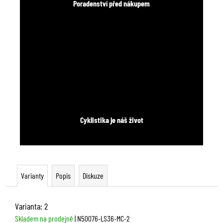
Poradenství před nákupem
Cyklistika je náš život
Varianty
Popis
Diskuze
Varianta: 2
Skladem na prodejně
| N50076-LS36-MC-2