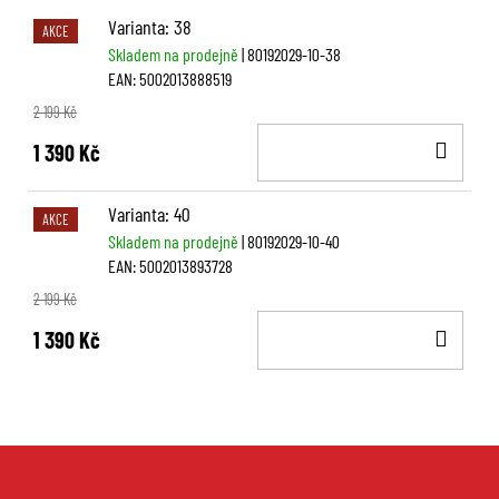
Varianta: 38
AKCE
Skladem na prodejně
| 80192029-10-38
EAN:
5002013888519
2 199 Kč
DO
1 390 Kč
KOŠ
Varianta: 40
AKCE
Skladem na prodejně
| 80192029-10-40
EAN:
5002013893728
2 199 Kč
DO
1 390 Kč
KOŠ
Z