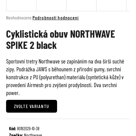
a
j
Průměrné
Neohodnoceno
Podrobnosti hodnocení
í
hodnocení
t
Cyklistická obuv NORTHWAVE
produktu
je
?
SPIKE 2 black
0,0
z
5
Sportovní tretry Northwave se zapínáním na dva širší suché
hvězdiček.
zipy. Podrážka JAWS s běhounem z přírodní gumy, svrchní
HLEDAT
konstrukce z PU (polyurethan) materiálu (syntetická kůže) v
provedení Airmesh pro zvýšení prodyšnosti. Dva svrchní
power.
D
o
ZVOLTE VARIANTU
p
o
r
Kód:
80192029-10-38
u
Značka:
Northwave