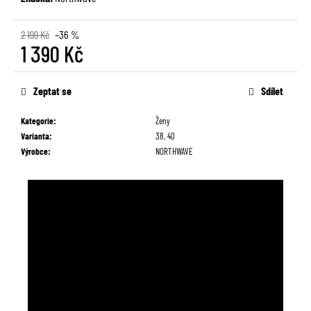
č
u
2 199 Kč
–36 %
j
1 390 Kč
e
m
Měrná
e
cena:
Zeptat se
Sdílet
Kategorie
:
Ženy
Varianta
:
38, 40
Výrobce
:
NORTHWAVE