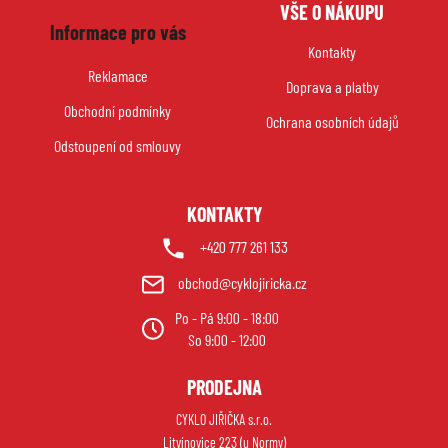
VŠE O NÁKUPU
á
Informace pro vás
p
Kontakty
a
Reklamace
Doprava a platby
t
Obchodní podmínky
í
Ochrana osobních údajů
Odstoupení od smlouvy
KONTAKTY
+420 777 261 133
obchod@cyklojiricka.cz
Po - Pá 9:00 - 18:00
So 9:00 - 12:00
PRODEJNA
CYKLO JIŘIČKA s.r.o.
Litvínovice 223 (u Normy)