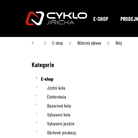
K
Přejít
na
o
Zpět
Zpět
obsah
E-SHOP
PRODEJ
do
do
š
obchodu
obchodu
í
Domů
E-shop
Běžecká výbava
Boty
k
P
o
Kategorie
Přeskočit
kategorie
s
E-shop
t
Jízdní kola
Elektrokola
r
Bazarová kola
a
Vybavení kola
n
Vybavení jezdce
Dárkové poukazy