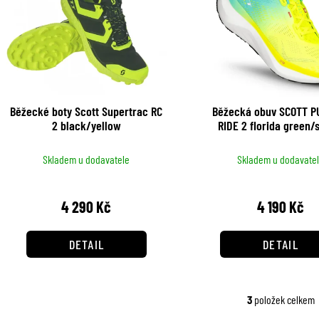
n
p
í
i
p
s
r
p
Běžecké boty Scott Supertrac RC
Běžecká obuv SCOTT P
o
2 black/yellow
RIDE 2 florida green/
r
yellow
d
o
Skladem u dodavatele
Skladem u dodavate
u
d
k
4 290 Kč
4 190 Kč
u
t
k
DETAIL
DETAIL
ů
t
ů
3
položek celkem
O