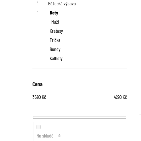
n
Běžecká výbava
í
Boty
p
Muži
Kraťasy
a
Trička
n
Bundy
Kalhoty
e
l
Cena
3690
Kč
4290
Kč
Na skladě
0