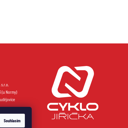
s.r.o.
3 (u Normy)
udějovice
Souhlasím