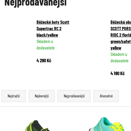
Nejprodávanější
Běžecké boty Scott
Běžecká ob
Supertrac RC 2
SCOTT PURS
black/yellow
RIDE 2 flori
Skladem u
green/safet
dodavatele
yellow
Skladem u
4 290 Kč
dodavatele
4 190 Kč
Ř
Nejdražší
Nejlevnější
Nejprodávanější
Abecedně
a
z
V
e
ý