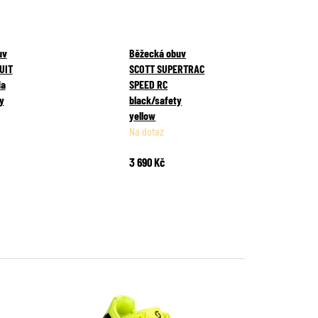
uv
Běžecká obuv
UIT
SCOTT SUPERTRAC
da
SPEED RC
y
black/safety
yellow
Na dotaz
3 690 Kč