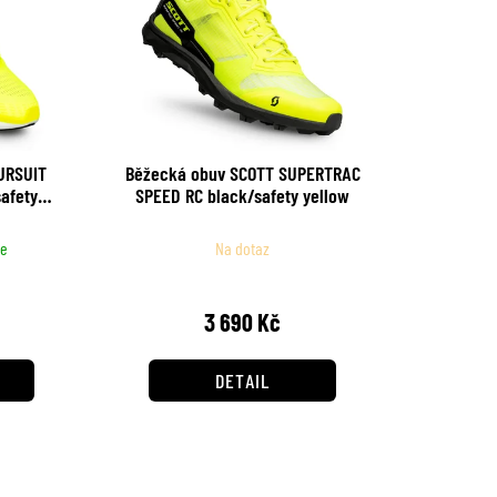
URSUIT
Běžecká obuv SCOTT SUPERTRAC
safety
SPEED RC black/safety yellow
le
Na dotaz
3 690 Kč
DETAIL