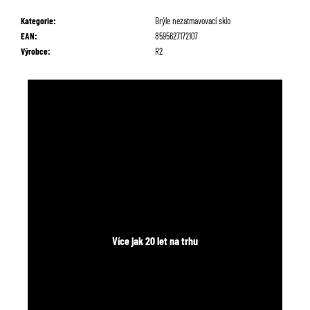
č
u
Kategorie
:
Brýle nezatmavovací sklo
j
EAN
:
8595627172107
e
Výrobce
:
R2
m
e
Více jak 20 let na trhu