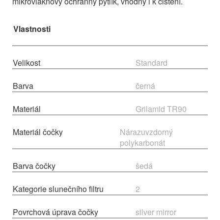
mikrovláknový ochranný pytlík, vhodný i k čištění.
Vlastnosti
Velikost
Standard
Barva
černá
Materiál
Grilamid TR90
Materiál čočky
Nárazuvzdorný
polykarbonát
Barva čočky
šedá
Kategorie slunečního filtru
2
Povrchová úprava čočky
silver mirror