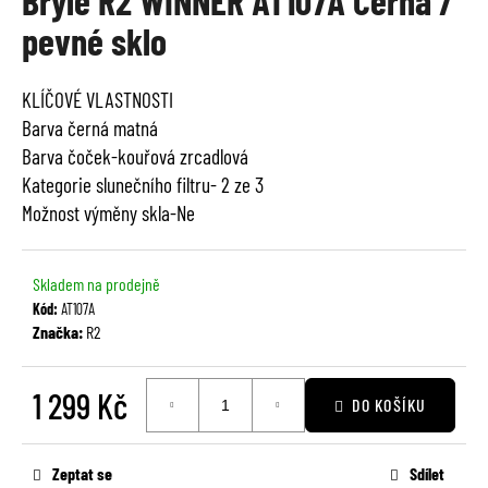
Brýle R2 WINNER AT107A Černá /
je
a
pevné sklo
0,0
j
z
í
5
KLÍČOVÉ VLASTNOSTI
t
hvězdiček.
Barva černá matná
?
Barva čoček-kouřová zrcadlová
Kategorie slunečního filtru- 2 ze 3
Možnost výměny skla-Ne
HLEDAT
Skladem na prodejně
Kód:
AT107A
Značka:
R2
D
o
1 299 Kč
p
DO KOŠÍKU
o
Měrná
r
cena:
u
Zeptat se
Sdílet