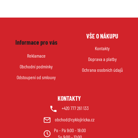
Z
VŠE O NÁKUPU
á
Informace pro vás
p
Kontakty
a
Reklamace
Doprava a platby
t
Obchodní podmínky
í
Ochrana osobních údajů
Odstoupení od smlouvy
KONTAKTY
+420 777 261 133
obchod@cyklojiricka.cz
Po - Pá 9:00 - 18:00
So 9:00 - 12:00