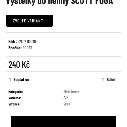
Výstelky do helmy SCOTT FUGA
je
a
0,0
j
z
ZVOLTE VARIANTU
í
5
t
hvězdiček.
?
Kód:
252802-0001015
Značka:
SCOTT
240 Kč
HLEDAT
Měrná
cena:
Zeptat se
Sdílet
D
Kategorie
:
Příslušenství
o
Varianta
:
S/M, L
p
Výrobce
:
SCOTT
o
r
u