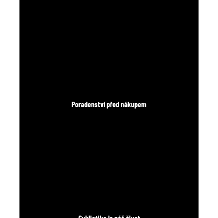
Poradenství před nákupem
Cyklistika je náš život