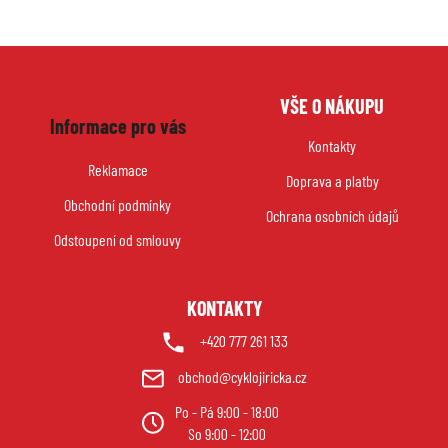
Z
VŠE O NÁKUPU
á
Informace pro vás
p
Kontakty
a
Reklamace
Doprava a platby
t
Obchodní podmínky
í
Ochrana osobních údajů
Odstoupení od smlouvy
KONTAKTY
+420 777 261 133
obchod@cyklojiricka.cz
Po - Pá 9:00 - 18:00
So 9:00 - 12:00