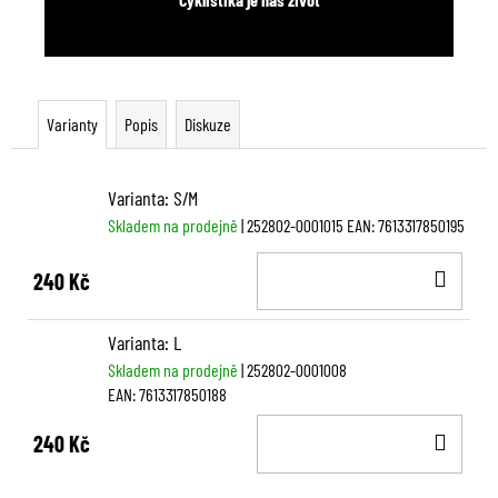
Varianty
Popis
Diskuze
Varianta: S/M
Skladem na prodejně
| 252802-0001015
EAN:
7613317850195
DO
240 Kč
KOŠ
Varianta: L
Skladem na prodejně
| 252802-0001008
EAN:
7613317850188
DO
240 Kč
KOŠ