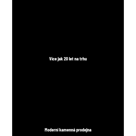
č
u
j
e
m
e
Více jak 20 let na trhu
Moderní kamenná prodejna