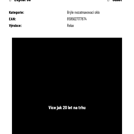
č
u
Kategorie
:
Brýle nezatmavovací sklo
j
EAN
:
8595627177874
e
Výrobce
:
Relax
m
e
Více jak 20 let na trhu