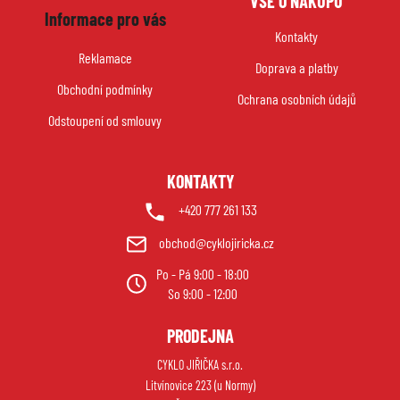
VŠE O NÁKUPU
á
Informace pro vás
p
Kontakty
a
Reklamace
Doprava a platby
t
Obchodní podmínky
í
Ochrana osobních údajů
Odstoupení od smlouvy
KONTAKTY
+420 777 261 133
obchod@cyklojiricka.cz
Po - Pá 9:00 - 18:00
So 9:00 - 12:00
PRODEJNA
CYKLO JIŘIČKA s.r.o.
Litvínovice 223 (u Normy)