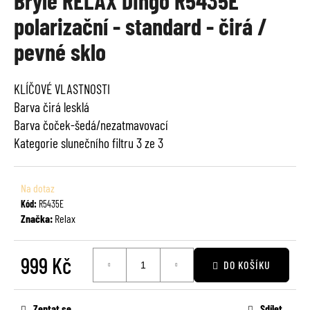
Brýle RELAX Dingo R5435E
je
a
polarizační - standard - čirá /
0,0
j
z
pevné sklo
í
5
t
hvězdiček.
?
KLÍČOVÉ VLASTNOSTI
Barva čirá lesklá
Barva čoček-šedá/nezatmavovací
Kategorie slunečního filtru 3 ze 3
HLEDAT
Na dotaz
Kód:
R5435E
Značka:
Relax
D
o
p
999 Kč
DO KOŠÍKU
o
Měrná
r
cena:
u
Zeptat se
Sdílet