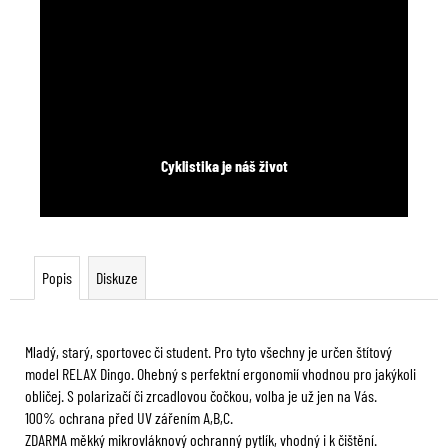
Cyklistika je náš život
Popis
Diskuze
Mladý, starý, sportovec či student. Pro tyto všechny je určen štítový
model RELAX Dingo. Ohebný s perfektní ergonomií vhodnou pro jakýkoli
obličej. S polarizačí či zrcadlovou čočkou, volba je už jen na Vás.
100% ochrana před UV zářením A,B,C.
ZDARMA měkký mikrovláknový ochranný pytlík, vhodný i k čištění.