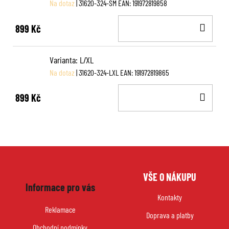
Na dotaz
| 31620-324-SM
EAN:
191972819858
DO
899 Kč
KOŠ
Varianta: L/XL
Na dotaz
| 31620-324-LXL
EAN:
191972819865
DO
899 Kč
KOŠ
Z
VŠE O NÁKUPU
á
Informace pro vás
p
Kontakty
a
Reklamace
Doprava a platby
t
Obchodní podmínky