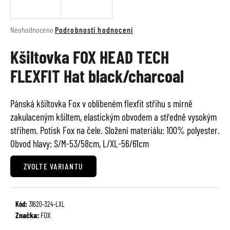
a
j
Průměrné
Neohodnoceno
Podrobnosti hodnocení
í
hodnocení
t
Kšiltovka FOX HEAD TECH
produktu
je
?
FLEXFIT Hat black/charcoal
0,0
z
5
Pánská kšiltovka Fox v oblíbeném flexfit střihu s mírně
hvězdiček.
zakulaceným kšiltem, elastickým obvodem a středně vysokým
HLEDAT
střihem. Potisk Fox na čele. Složení materiálu: 100% polyester.
Obvod hlavy: S/M-53/58cm, L/XL-56/61cm
D
ZVOLTE VARIANTU
o
p
o
Kód:
31620-324-LXL
r
Značka:
FOX
u