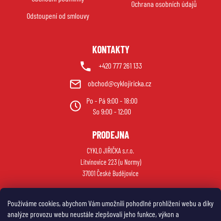
í
Ochrana osobních údajů
Odstoupení od smlouvy
KONTAKTY
+420 777 261 133
obchod@cyklojiricka.cz
Po - Pá 9:00 - 18:00
So 9:00 - 12:00
PRODEJNA
CYKLO JIŘIČKA s.r.o.
Litvínovice 223 (u Normy)
37001 České Budějovice
Používáme cookies, abychom Vám umožnili pohodlné prohlížení webu a díky
analýze provozu webu neustále zlepšovali jeho funkce, výkon a