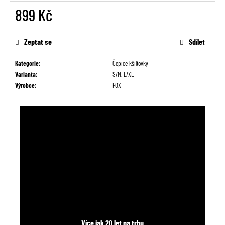
č
899 Kč
u
j
Měrná
e
cena:
Zeptat se
Sdílet
m
e
Kategorie
:
Čepice kšiltovky
Varianta
:
S/M, L/XL
Výrobce
:
FOX
Více jak 20 let na trhu