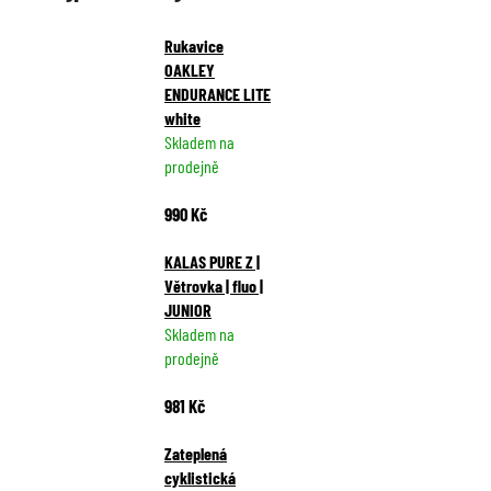
Rukavice
OAKLEY
ENDURANCE LITE
white
Skladem na
prodejně
990 Kč
KALAS PURE Z |
Větrovka | fluo |
JUNIOR
Skladem na
prodejně
981 Kč
Zateplená
cyklistická