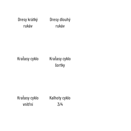
a
j
Dresy krátký
Dresy dlouhý
í
rukáv
rukáv
t
?
Kraťasy cyklo
Kraťasy cyklo
šortky
HLEDAT
D
Kraťasy cyklo
Kalhoty cyklo
o
vnitřní
3/4
p
o
r
u