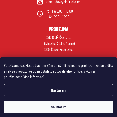
obchod@cyklojiricka.cz
Po - Pá 9:00 - 18:00
So 9:00 - 12:00
PRODEJNA
CYKLO JIŘIČKA s.r.o.
Litvínovice 223 (u Normy)
37001 České Budějovice
Používáme cookies, abychom Vám umožnili pohodlné prohlížení webu a díky
analýze provozu webu neustále zlepšovali jeho funkce, výkon a
použitelnost.
Více informací
Nastavení
Vytvořil Shoptet
Souhlasím
Copyright 2026
My e-shop
. Všechna práva vyhrazena.