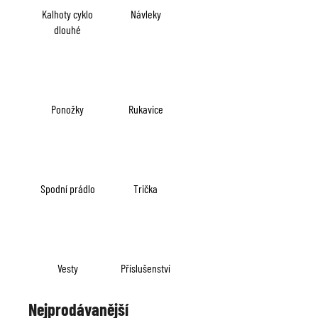
č
Kalhoty cyklo
Návleky
u
dlouhé
j
e
m
e
Ponožky
Rukavice
Spodní prádlo
Trička
Vesty
Příslušenství
Nejprodávanější