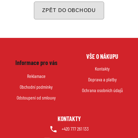
ZPĚT DO OBCHODU
Z
VŠE O NÁKUPU
á
Informace pro vás
p
Kontakty
a
Reklamace
Doprava a platby
t
Obchodní podmínky
í
Ochrana osobních údajů
Odstoupení od smlouvy
KONTAKTY
+420 777 261 133