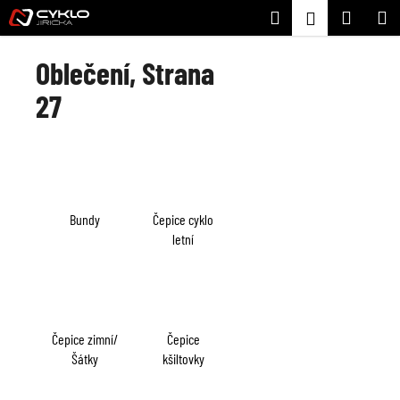
K
Přejít
Hledat
Nákupní
M
Přihlášení
na
o
Zpět
Zpět
obsah
košík
š
Oblečení
, Strana
í
C
27
k
o
p
o
t
ř
Bundy
Čepice cyklo
e
letní
b
u
j
e
Čepice zimní/
Čepice
t
Šátky
kšiltovky
e
n