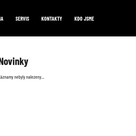
NA
SERVIS
KONTAKTY
KDO JSME
Co potřebujete najít?
Novinky
HLEDAT
Záznamy nebyly nalezeny...
Doporučujeme