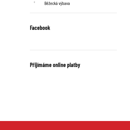
n
Běžecká výbava
í
p
Facebook
a
n
e
Přijímáme online platby
l