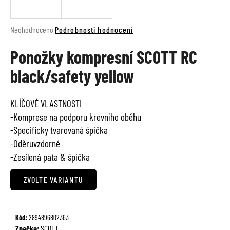
a
j
Průměrné
Neohodnoceno
Podrobnosti hodnocení
í
hodnocení
t
Ponožky kompresní SCOTT RC
produktu
je
?
black/safety yellow
0,0
z
5
KLÍČOVÉ VLASTNOSTI
hvězdiček.
-Komprese na podporu krevního oběhu
HLEDAT
-Specificky tvarovaná špička
-Oděruvzdorné
-Zesílená pata & špička
D
o
ZVOLTE VARIANTU
p
o
r
Kód:
2894896802363
u
Značka:
SCOTT