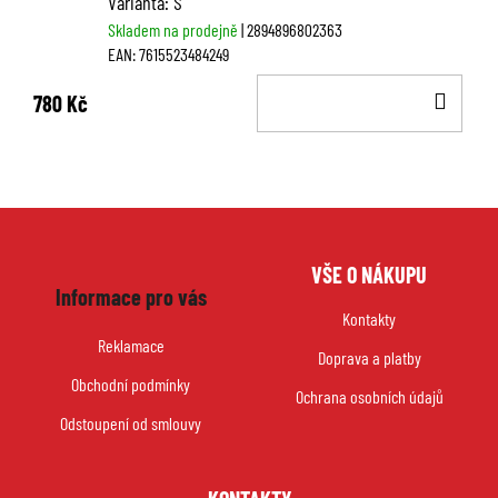
Varianta: S
Skladem na prodejně
| 2894896802363
EAN:
7615523484249
DO
780 Kč
KOŠ
Z
VŠE O NÁKUPU
á
Informace pro vás
p
Kontakty
a
Reklamace
Doprava a platby
t
Obchodní podmínky
í
Ochrana osobních údajů
Odstoupení od smlouvy