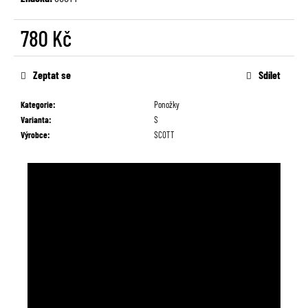
č
u
780 Kč
j
e
Měrná
m
cena:
Zeptat se
Sdílet
e
Kategorie
:
Ponožky
Varianta
:
S
Výrobce
:
SCOTT