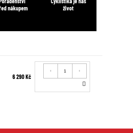
Poradenství
Cyklistika je náš
řed nákupem
život
6 290 Kč
DO
KOŠÍKU