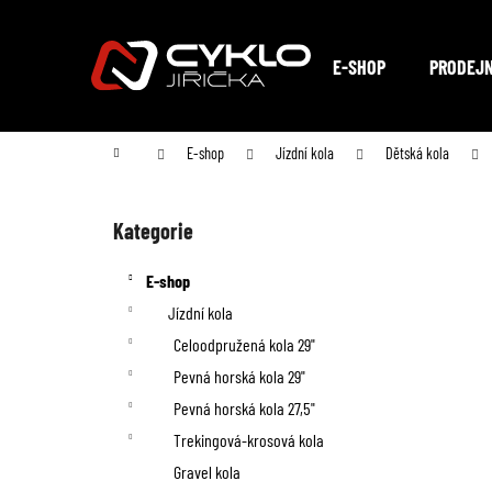
K
Přejít
na
o
Zpět
Zpět
obsah
E-SHOP
PRODEJ
do
do
š
obchodu
obchodu
í
Domů
E-shop
Jízdní kola
Dětská kola
k
P
o
Kategorie
Přeskočit
kategorie
s
E-shop
t
Jízdní kola
Celoodpružená kola 29"
r
Pevná horská kola 29"
a
Pevná horská kola 27,5"
n
Trekingová-krosová kola
Gravel kola