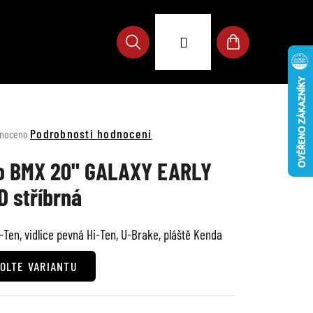
Přihlášení
Hledat
Nákupní
košík
né
Podrobnosti hodnocení
noceno
ení
u
o BMX 20" GALAXY EARLY
D stříbrná
-Ten, vidlice pevná Hi-Ten, U-Brake, pláště Kenda
ek.
OLTE VARIANTU