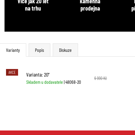
Více jak 20 let
kamenná
na trhu
prodejna
p
Varianty
Popis
Diskuze
AKCE
Varianta: 20"
6 990 Kč
Skladem u dodavatele
| 48068-20