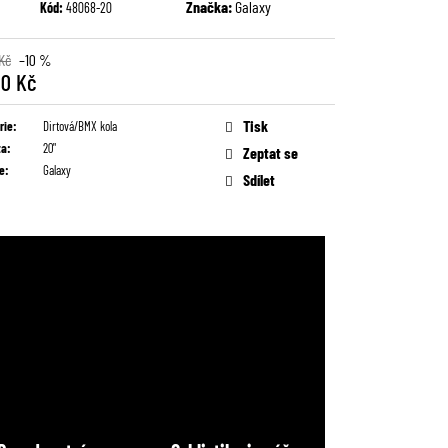
Značka:
Galaxy
Kód:
48068-20
Kč
–10 %
90 Kč
Tisk
rie
:
Dirtová/BMX kola
ta
:
20"
Zeptat se
e
:
Galaxy
Sdílet