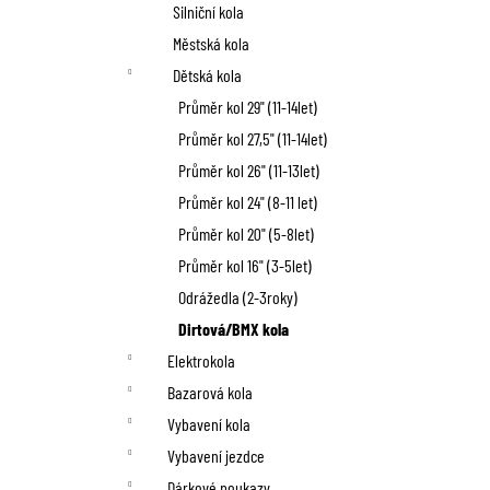
n
Silniční kola
í
Městská kola
p
Dětská kola
Průměr kol 29" (11-14let)
a
Průměr kol 27,5" (11-14let)
n
Průměr kol 26" (11-13let)
Průměr kol 24" (8-11 let)
e
Průměr kol 20" (5-8let)
l
Průměr kol 16" (3-5let)
Odrážedla (2-3roky)
Dirtová/BMX kola
Elektrokola
Bazarová kola
Vybavení kola
Vybavení jezdce
Dárkové poukazy