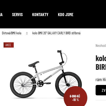
NA
SERVIS
KONTAKTY
KDO JSME
Co potřebujete najít?
Dirtová/BMX kola
kolo BMX 20" GALAXY EARLY BIRD stříbrná
Průměr
AKCE
Neohod
hodnoc
HLEDAT
produkt
kol
je
BIR
0,0
z
Doporučujeme
5
rám Hi
hvězdič
ZV
6 990 KČ
–10 %