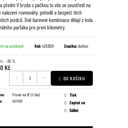
 a přední V brzda s páčkou to vše se soustředí na
 nalezení rovnováhy, pohodlí a bezpečí těch
ších jezdců. Dvě barevné kombinace dělají z kola
zálního parťáka pro první kilometry.
em na prodejně
Značka:
Author
Kód:
42931201
Kč
–35 %
90 Kč
DO KOŠÍKU
Tisk
rie
:
Průměr kol 16" (3-5let)
e
:
AUTHOR
Zeptat se
Sdílet