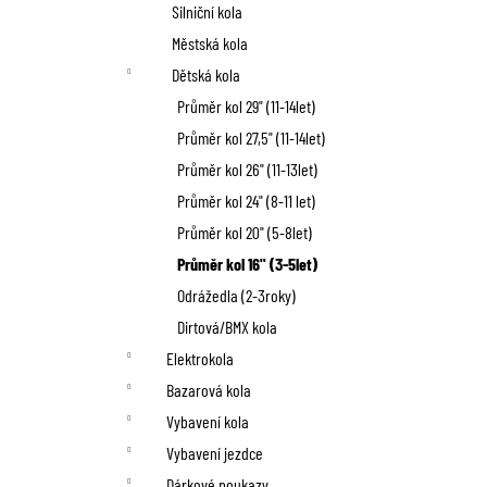
n
Silniční kola
í
Městská kola
p
Dětská kola
Průměr kol 29" (11-14let)
a
Průměr kol 27,5" (11-14let)
n
Průměr kol 26" (11-13let)
Průměr kol 24" (8-11 let)
e
Průměr kol 20" (5-8let)
l
Průměr kol 16" (3-5let)
Odrážedla (2-3roky)
Dirtová/BMX kola
Elektrokola
Bazarová kola
Vybavení kola
Vybavení jezdce
Dárkové poukazy