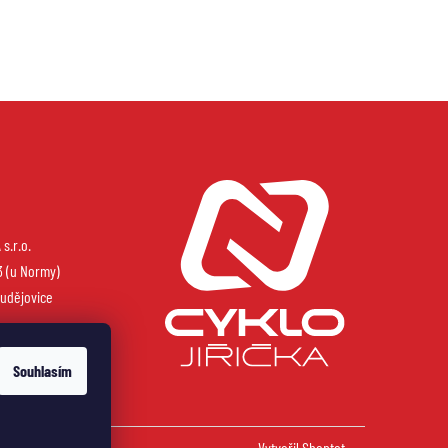
s.r.o.
3 (u Normy)
udějovice
Souhlasím
Vytvořil Shoptet