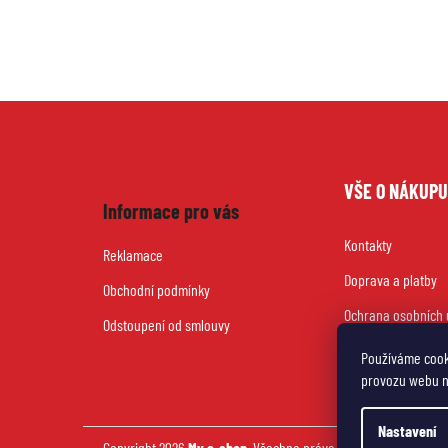
Z
VŠE O NÁKUP
á
Informace pro vás
Kontakty
p
Reklamace
Doprava a platby
a
Obchodní podmínky
Ochrana osobních 
t
Odstoupení od smlouvy
Používáme cook
í
provozu webu ne
Nastavení
Copyright 2026
My e-shop
. Všechna práva vyhrazena.