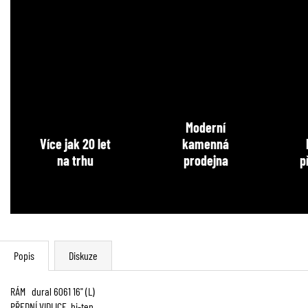
Moderní
Více jak 20 let
kamenná
na trhu
prodejna
p
Popis
Diskuze
RÁM dural 6061 16" (L)
PŘEDNÍ VIDLICE hi-ten