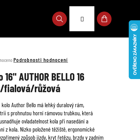
Přihlášení
Hledat
Nákupní
košík
né
Podrobnosti hodnocení
noceno
ení
u
o 16" AUTHOR BELLO 16
á/fialová/růžová
 kolo Author Bello má lehký duralový rám,
ek.
rii s prohnutou horní rámovou trubkou, která
 usnadňuje ovladatelnost kola při nasedání a
ní z kola. Nízko položené těžiště, ergonomické
 vzpřímený způsob jízdy, kryt řetězu, brzdy v zadním