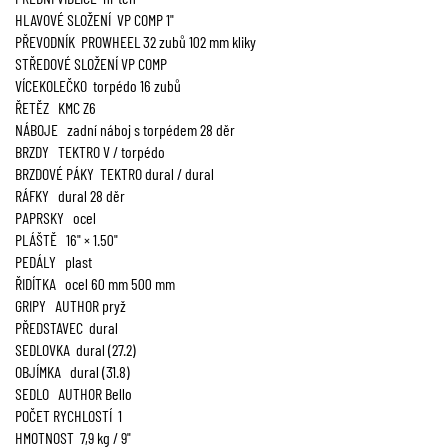
HLAVOVÉ SLOŽENÍ VP COMP 1"
PŘEVODNÍK PROWHEEL 32 zubů 102 mm kliky
STŘEDOVÉ SLOŽENÍ VP COMP
VÍCEKOLEČKO torpédo 16 zubů
ŘETĚZ KMC Z6
NÁBOJE zadní náboj s torpédem 28 děr
BRZDY TEKTRO V / torpédo
BRZDOVÉ PÁKY TEKTRO dural / dural
RÁFKY dural 28 děr
PAPRSKY ocel
PLÁŠTĚ 16" × 1.50"
PEDÁLY plast
ŘIDÍTKA ocel 60 mm 500 mm
GRIPY AUTHOR pryž
PŘEDSTAVEC dural
SEDLOVKA dural (27.2)
OBJÍMKA dural (31.8)
SEDLO AUTHOR Bello
POČET RYCHLOSTÍ 1
HMOTNOST 7,9 kg / 9"