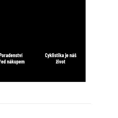
Poradenství
Cyklistika je náš
řed nákupem
život