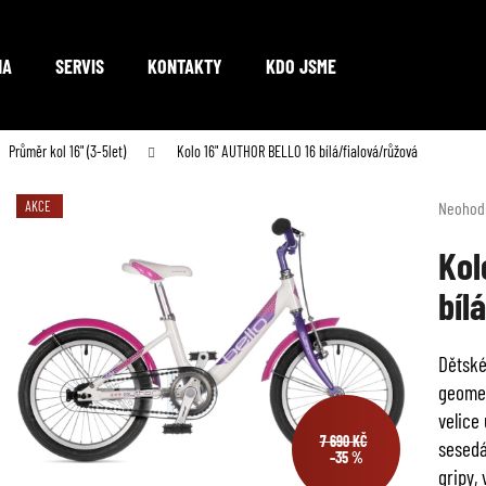
NA
SERVIS
KONTAKTY
KDO JSME
Co potřebujete najít?
Průměr kol 16" (3-5let)
Kolo 16" AUTHOR BELLO 16 bílá/fialová/růžová
Průměr
AKCE
Neohod
hodnoc
HLEDAT
produkt
Kol
je
bíl
0,0
z
Doporučujeme
5
Dětské
hvězdič
geomet
velice
7 690 KČ
sesedá
–35 %
gripy,