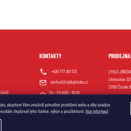
U
KONTAKTY
PRODEJNA
+420 777 261 133
CYKLO JIŘIČKA 
Litvínovice 22
obchod@cyklojiricka.cz
37001 České B
údajů
Po - Pá 9:00 - 18:00
So 9:00 - 12:00
ies, abychom Vám umožnili pohodlné prohlížení webu a díky analýze
ustále zlepšovali jeho funkce, výkon a použitelnost.
Více informací