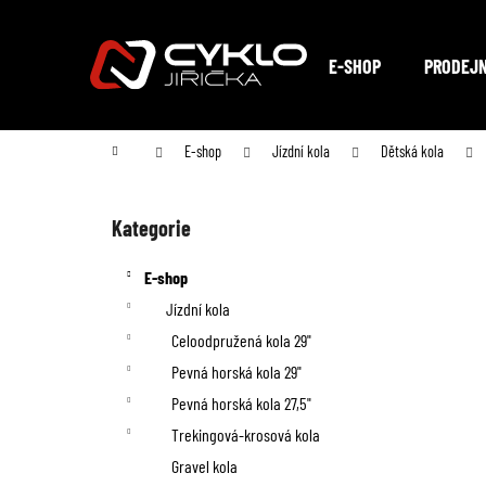
K
Přejít
na
o
Zpět
Zpět
obsah
E-SHOP
PRODEJ
do
do
š
obchodu
obchodu
í
Domů
E-shop
Jízdní kola
Dětská kola
k
P
o
Kategorie
Přeskočit
kategorie
s
E-shop
t
Jízdní kola
Celoodpružená kola 29"
r
Pevná horská kola 29"
a
Pevná horská kola 27,5"
n
Trekingová-krosová kola
Gravel kola