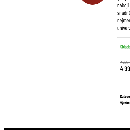
náboji
snadné
nejmen
univer
Sklad
7 690 
4 9
Měrná
cena:
Katego
Výrobc