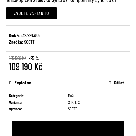
č
u
ZVOLTE VARIANTU
j
e
m
e
Kód:
4253278263006
Značka:
SCOTT
145 590 Kč
–25 %
109 190 Kč
Měrná
cena:
Zeptat se
Sdílet
Kategorie
:
Muži
Varianta
:
S, M, L, XL
Výrobce
:
SCOTT