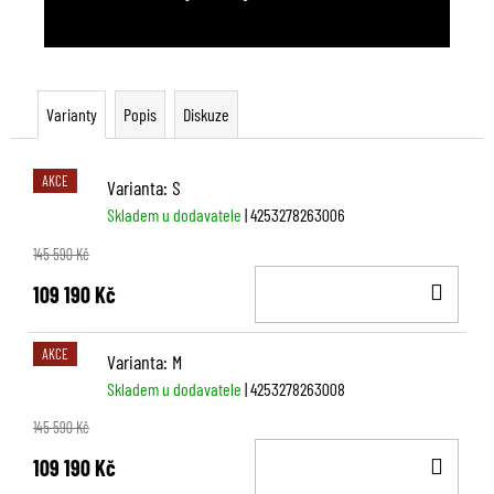
Varianty
Popis
Diskuze
AKCE
Varianta: S
Skladem u dodavatele
| 4253278263006
145 590 Kč
DO
109 190 Kč
KOŠ
AKCE
Varianta: M
Skladem u dodavatele
| 4253278263008
145 590 Kč
DO
109 190 Kč