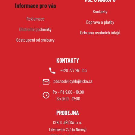
á
Informace pro vás
p
Kontakty
a
Reklamace
Doprava a platby
t
Obchodní podmínky
í
Ochrana osobních údajů
Odstoupení od smlouvy
KONTAKTY
+420 777 261 133
obchod@cyklojiricka.cz
Po - Pá 9:00 - 18:00
So 9:00 - 12:00
PRODEJNA
CYKLO JIŘIČKA s.r.o.
Litvínovice 223 (u Normy)