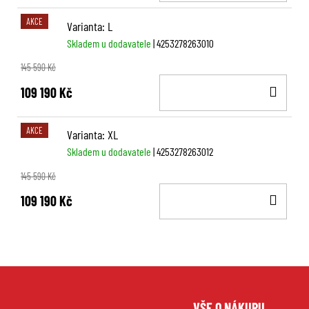
KOŠ
AKCE
Varianta: L
Skladem u dodavatele
| 4253278263010
145 590 Kč
DO
109 190 Kč
KOŠ
AKCE
Varianta: XL
Skladem u dodavatele
| 4253278263012
145 590 Kč
DO
109 190 Kč
KOŠ
Z
VŠE O NÁKUPU