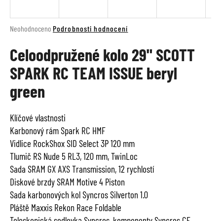
a
j
Průměrné
Neohodnoceno
Podrobnosti hodnocení
í
hodnocení
t
Celoodpružené kolo 29" SCOTT
produktu
je
?
SPARK RC TEAM ISSUE beryl
0,0
z
green
5
hvězdiček.
HLEDAT
Klíčové vlastnosti
Karbonový rám Spark RC HMF
Vidlice RockShox SID Select 3P 120 mm
Tlumič RS Nude 5 RL3, 120 mm, TwinLoc
D
Sada SRAM GX AXS Transmission, 12 rychlostí
o
Diskové brzdy SRAM Motive 4 Piston
p
o
Sada karbonových kol Syncros Silverton 1.0
r
Pláště Maxxis Rekon Race Foldable
u
Teleskopická sedlovka Syncros, komponenty Syncros CF