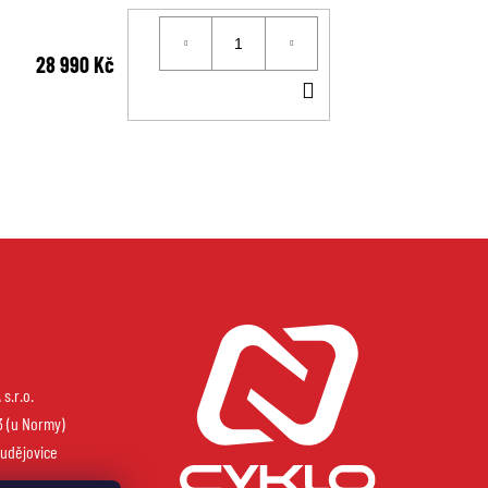
28 990 Kč
DO
KOŠÍKU
s.r.o.
3 (u Normy)
udějovice