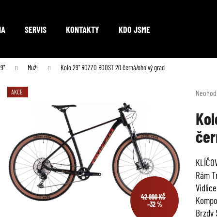
NA
SERVIS
KONTAKTY
KDO JSME
Co potřebujete najít?
9"
Muži
Kolo 29" ROZZO BOOST 20 černá/ohnivý grad
Průměr
AKCE
Neohod
hodnoc
HLEDAT
produkt
Kol
je
čer
0,0
z
Doporučujeme
5
KLÍČO
hvězdič
Rám Tr
Vidlic
42 990 KČ
Kompon
–32 %
Brzdy 