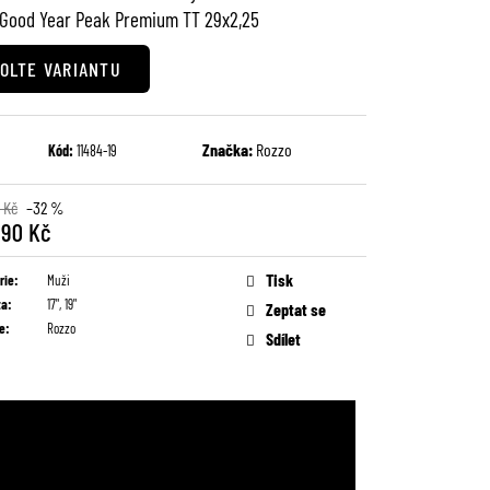
 Good Year Peak Premium TT 29x2,25
OLTE VARIANTU
Značka:
Rozzo
Kód:
11484-19
 Kč
–32 %
990 Kč
Tisk
rie
:
Muži
ta
:
17", 19"
Zeptat se
e
:
Rozzo
Sdílet