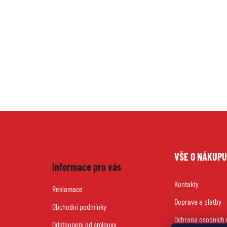
Z
VŠE O NÁKUP
á
Informace pro vás
Kontakty
p
Reklamace
Doprava a platby
a
Obchodní podmínky
Ochrana osobních 
Odstoupení od smlouvy