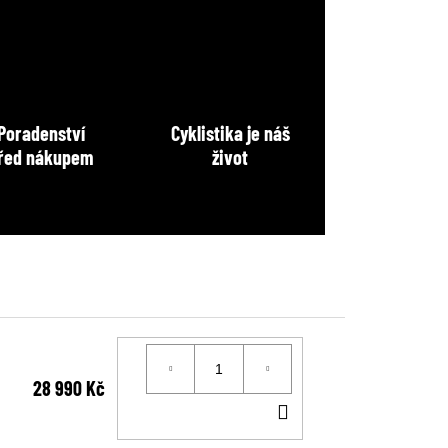
Poradenství
Cyklistika je náš
řed nákupem
život
28 990 Kč
DO
KOŠÍKU