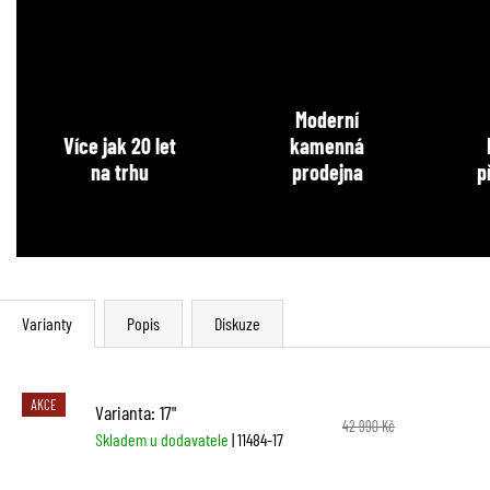
Moderní
Více jak 20 let
kamenná
na trhu
prodejna
p
Varianty
Popis
Diskuze
AKCE
Varianta: 17"
42 990 Kč
Skladem u dodavatele
| 11484-17