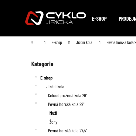
K
Přejít
na
o
Zpět
Zpět
obsah
E-SHOP
PRODEJ
do
do
š
obchodu
obchodu
í
Domů
E-shop
Jízdní kola
Pevná horská kola 2
k
P
o
Kategorie
Přeskočit
kategorie
s
E-shop
t
Jízdní kola
Celoodpružená kola 29"
r
Pevná horská kola 29"
a
Muži
n
Ženy
Pevná horská kola 27,5"