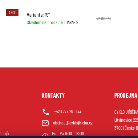
AKCE
Varianta: 19"
42 990 Kč
Skladem na prodejně
| 11484-19
U
KONTAKTY
PRODEJNA
+420 777 261 133
CYKLO JIŘIČKA 
Litvínovice 22
obchod@cyklojiricka.cz
37001 České B
údajů
Po - Pá 9:00 - 18:00