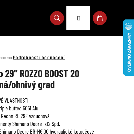
Přihlášení
Hledat
Nákupní
košík
né
Podrobnosti hodnocení
noceno
ení
u
o 29" ROZZO BOOST 20
ná/ohnivý grad
VÉ VLASTNOSTI
ek.
iple butted 6061 Alu
e Recon RL 29F vzduchová
enty Shimano Deore 1x12 Spd.
Shimano Deore BR-M6100 hydraulické kotoučové