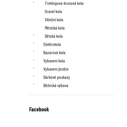
n
Trekingová-krosová kola
í
Gravel kola
p
Silniční kola
Městská kola
a
Dětská kola
n
Elektrokola
Bazarová kola
e
Vybavení kola
l
Vybavení jezdce
Dárkové poukazy
Běžecká výbava
Facebook