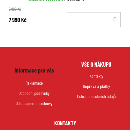
8 990 Kč
DO
7 990 Kč
KOŠ
Z
VŠE O NÁKUPU
á
Informace pro vás
p
Kontakty
a
Reklamace
Doprava a platby
t
Obchodní podmínky
í
Ochrana osobních údajů
Odstoupení od smlouvy
KONTAKTY