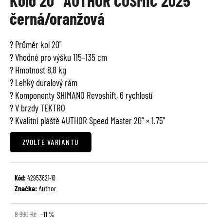
Kolo 20" AUTHOR COSMIC 2025
je
a
černá/oranžová
0,0
j
z
í
5
? Průměr kol 20"
t
hvězdiček.
? Vhodné pro výšku 115–135 cm
?
? Hmotnost 8,8 kg
? Lehký duralový rám
? Komponenty SHIMANO Revoshift, 6 rychlostí
? V brzdy TEKTRO
HLEDAT
? Kvalitní pláště AUTHOR Speed Master 20" × 1.75"
ZVOLTE VARIANTU
D
o
Kód:
42953621-10
p
Značka:
Author
o
r
u
8 990 Kč
–11 %