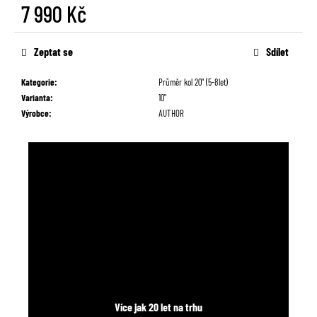
č
7 990 Kč
u
Měrná
j
cena:
Zeptat se
Sdílet
e
m
e
Kategorie
:
Průměr kol 20" (5-8let)
Varianta
:
10"
Výrobce
:
AUTHOR
Více jak 20 let na trhu