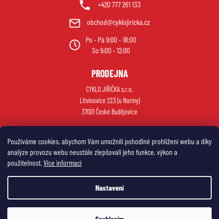
+420 777 261 133
obchod@cyklojiricka.cz
Po - Pá 9:00 - 18:00
So 9:00 - 12:00
PRODEJNA
CYKLO JIŘIČKA s.r.o.
Litvínovice 223 (u Normy)
37001 České Budějovice
Používáme cookies, abychom Vám umožnili pohodlné prohlížení webu a díky
analýze provozu webu neustále zlepšovali jeho funkce, výkon a
použitelnost.
Více informací
Nastavení
Vytvořil Shoptet
Souhlasím