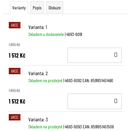
Varianty
Popis
Diskuze
AKCE
Varianta: 1
Skladem u dodavatele
| 4693-6091
1 890 Kč
DO
1 512 Kč
KOŠ
AKCE
Varianta: 2
Skladem na prodejně
| 4693-6092
EAN:
8591851451490
1 890 Kč
DO
1 512 Kč
KOŠ
AKCE
Varianta: 3
Skladem na prodejně
| 4693-6093
EAN:
8591851451506