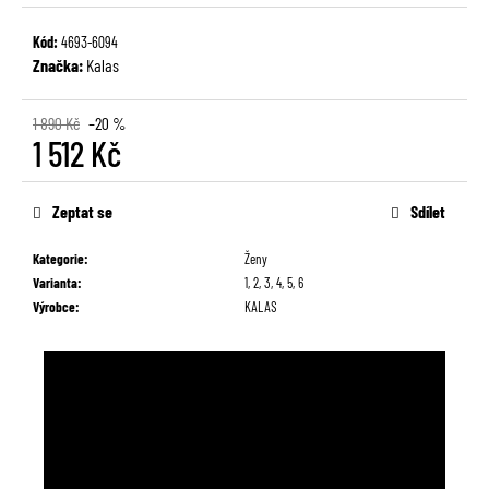
č
u
Kód:
4693-6094
j
Značka:
Kalas
e
m
1 890 Kč
–20 %
e
1 512 Kč
Měrná
cena:
Zeptat se
Sdílet
Kategorie
:
Ženy
Varianta
:
1, 2, 3, 4, 5, 6
Výrobce
:
KALAS