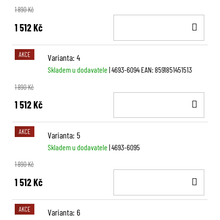
1 890 Kč
DO
1 512 Kč
KOŠ
AKCE
Varianta: 4
Skladem u dodavatele
| 4693-6094
EAN:
8591851451513
1 890 Kč
DO
1 512 Kč
KOŠ
AKCE
Varianta: 5
Skladem u dodavatele
| 4693-6095
1 890 Kč
DO
1 512 Kč
KOŠ
AKCE
Varianta: 6