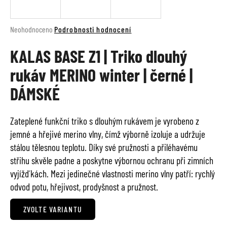
a
j
Průměrné
Neohodnoceno
Podrobnosti hodnocení
í
hodnocení
t
KALAS BASE Z1 | Triko dlouhý
produktu
je
?
rukáv MERINO winter | černé |
0,0
z
DÁMSKÉ
5
hvězdiček.
HLEDAT
Zateplené funkční triko s dlouhým rukávem je vyrobeno z
jemné a hřejivé merino vlny, čímž výborně izoluje a udržuje
stálou tělesnou teplotu. Díky své pružnosti a přiléhavému
střihu skvěle padne a poskytne výbornou ochranu při zimních
D
vyjížďkách. Mezi jedinečné vlastnosti merino vlny patří: rychlý
o
odvod potu, hřejivost, prodyšnost a pružnost.
p
o
r
ZVOLTE VARIANTU
u