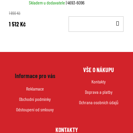
Skladem u dodavatele
| 4693-6096
1 890 Kč
DO
1 512 Kč
KOŠ
Z
VŠE O NÁKUPU
á
Informace pro vás
p
Kontakty
a
Reklamace
Doprava a platby
t
Obchodní podmínky
í
Ochrana osobních údajů
Odstoupení od smlouvy
KONTAKTY