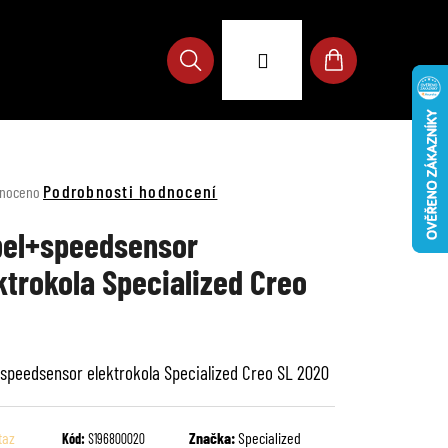
Přihlášení
Hledat
Nákupní
košík
né
Podrobnosti hodnocení
noceno
ení
u
el+speedsensor
ktrokola Specialized Creo
ek.
speedsensor elektrokola Specialized Creo SL 2020
taz
Značka:
Specialized
Kód:
S196800020