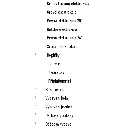
n
Cross/Treking elektrokola
í
Gravel elektrokola
p
Pevná elektrokola 20"
Dětská elektrokola
a
Pevná elektrokola 24"
n
Silniční elektrokola
Doplňky
e
Baterie
l
Nabíječky
Příslušenství
Bazarová kola
Vybavení kola
Vybavení jezdce
Dárkové poukazy
Běžecká výbava