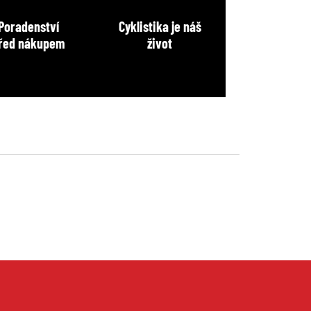
Poradenství
Cyklistika je náš
řed nákupem
život