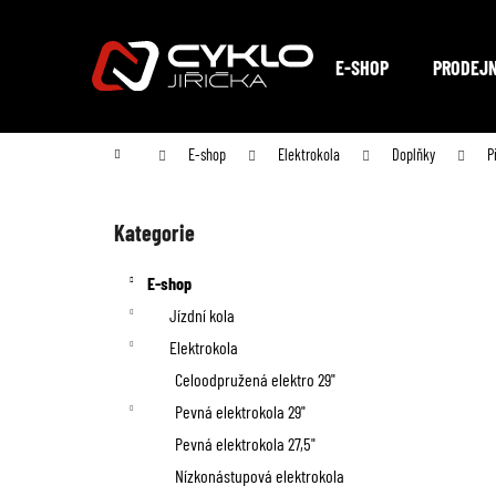
K
Přejít
na
o
Zpět
Zpět
obsah
E-SHOP
PRODEJ
do
do
š
obchodu
obchodu
í
Domů
E-shop
Elektrokola
Doplňky
P
k
P
o
Kategorie
Přeskočit
kategorie
s
E-shop
t
Jízdní kola
Elektrokola
r
Celoodpružená elektro 29"
a
Pevná elektrokola 29"
n
Pevná elektrokola 27,5"
Nízkonástupová elektrokola