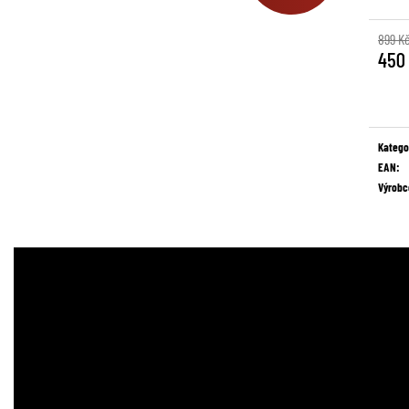
899 K
450
Měrná
cena:
Katego
EAN
:
Výrobc