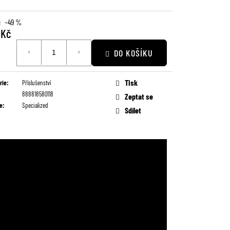
č
–49 %
 Kč
DO KOŠÍKU
Tisk
rie
:
Příslušenství
888818580118
Zeptat se
e
:
Specialized
Sdílet