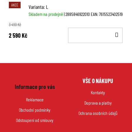
AKCE
Varianta: L
Skladem na prodejně
| 2885846922010
EAN:
7615523402519
3 490 Kč
DO
2 590 Kč
KOŠ
Z
VŠE O NÁKUPU
á
Informace pro vás
p
Kontakty
a
Reklamace
Doprava a platby
t
Obchodní podmínky
í
Ochrana osobních údajů
Odstoupení od smlouvy