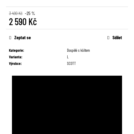
č
u
3 490 Kč
–25 %
j
2 590 Kč
e
m
Měrná
e
cena:
Zeptat se
Sdílet
Kategorie
:
Dospělé s kšiltem
Varianta
:
L
Výrobce
:
SCOTT