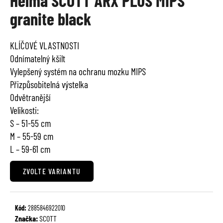
Helma SCOTT ARX PLUS MIPS
je
a
granite black
0,0
j
z
í
5
KLÍČOVÉ VLASTNOSTI
t
hvězdiček.
Odnímatelný kšilt
?
Vylepšený systém na ochranu mozku MIPS
Přizpůsobitelná výstelka
Odvětranější
Velikosti:
HLEDAT
S – 51-55 cm
M – 55-59 cm
L – 59-61 cm
D
ZVOLTE VARIANTU
o
p
o
r
Kód:
2885846922010
u
Značka:
SCOTT