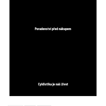
Poradenství před nákupem
Cyklistika je náš život