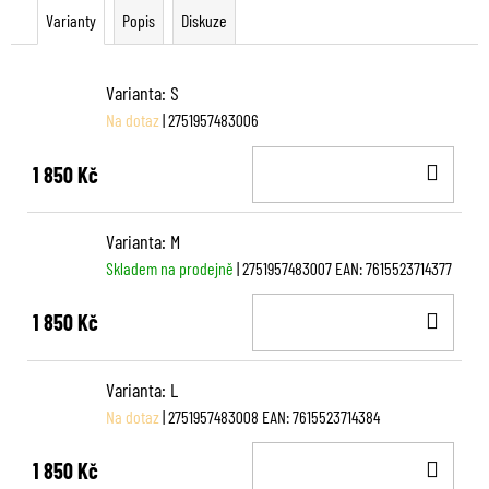
Varianty
Popis
Diskuze
Varianta: S
Na dotaz
| 2751957483006
DO
1 850 Kč
KOŠ
Varianta: M
Skladem na prodejně
| 2751957483007
EAN:
7615523714377
DO
1 850 Kč
KOŠ
Varianta: L
Na dotaz
| 2751957483008
EAN:
7615523714384
DO
1 850 Kč