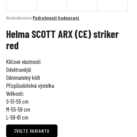
a
j
Průměrné
Neohodnoceno
Podrobnosti hodnocení
í
hodnocení
t
Helma SCOTT ARX (CE) striker
produktu
je
?
red
0,0
z
5
Klíčové vlastnosti
hvězdiček.
Odvětranější
HLEDAT
Odnímatelný kšilt
Přizpůsobitelná výstelka
Velikosti:
D
S-51-55 cm
o
M-55-59 cm
p
L-59-61 cm
o
r
ZVOLTE VARIANTU
u