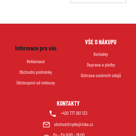
KOŠ
Z
VŠE O NÁKUPU
á
Informace pro vás
p
Kontakty
a
Reklamace
Doprava a platby
t
Obchodní podmínky
í
Ochrana osobních údajů
Odstoupení od smlouvy
KONTAKTY
+420 777 261 133
obchod@cyklojiricka.cz
Po - Pá 9:00 - 18:00