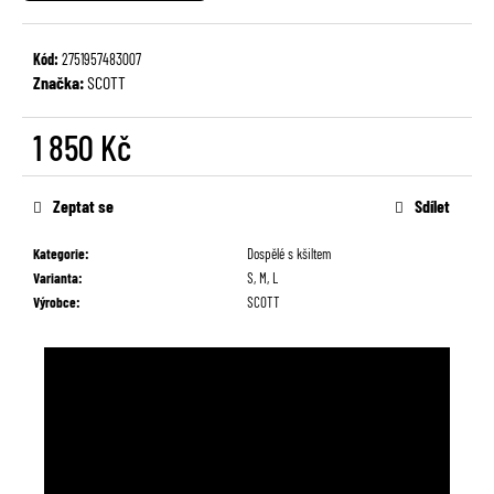
č
u
j
Kód:
2751957483007
e
Značka:
SCOTT
m
e
1 850 Kč
Měrná
cena:
Zeptat se
Sdílet
Kategorie
:
Dospělé s kšiltem
Varianta
:
S, M, L
Výrobce
:
SCOTT