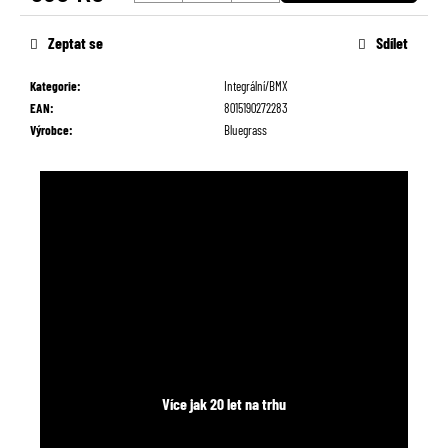
č
Měrná
u
cena:
Zeptat se
Sdílet
j
e
Kategorie
:
Integrální/BMX
m
EAN
:
8015190272283
e
Výrobce
:
Bluegrass
Více jak 20 let na trhu