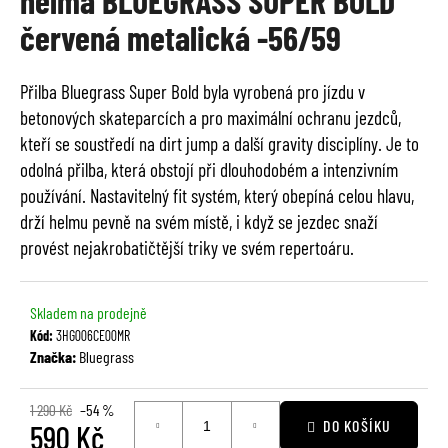
helma BLUEGRASS SUPER BOLD
je
a
červená metalická -56/59
0,0
j
z
í
5
Přilba Bluegrass Super Bold byla vyrobená pro jízdu v
t
hvězdiček.
betonových skateparcích a pro maximální ochranu jezdců,
?
kteří se soustředí na dirt jump a další gravity disciplíny. Je to
odolná přilba, která obstojí při dlouhodobém a intenzivním
používání. Nastavitelný fit systém, který obepíná celou hlavu,
drží helmu pevně na svém místě, i když se jezdec snaží
HLEDAT
provést nejakrobatičtější triky ve svém repertoáru.
Skladem na prodejně
D
Kód:
3HG006CE00MR
o
Značka:
Bluegrass
p
o
1 290 Kč
–54 %
r
DO KOŠÍKU
590 Kč
u