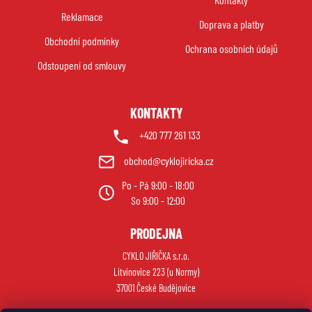
a
Reklamace
Doprava a platby
t
Obchodní podmínky
í
Ochrana osobních údajů
Odstoupení od smlouvy
KONTAKTY
+420 777 261 133
obchod@cyklojiricka.cz
Po - Pá 9:00 - 18:00
So 9:00 - 12:00
PRODEJNA
CYKLO JIŘIČKA s.r.o.
Litvínovice 223 (u Normy)
37001 České Budějovice